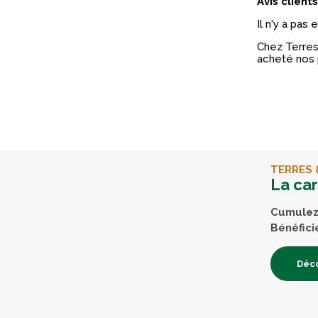
Avis clients
Il n'y a pas
Chez Terres 
acheté nos 
TERRES 
La ca
Cumulez 
Bénéfici
Déco