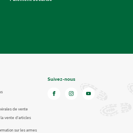
Suivez-nous
us
nérales de vente
 la vente d'articles
rmation sur les armes