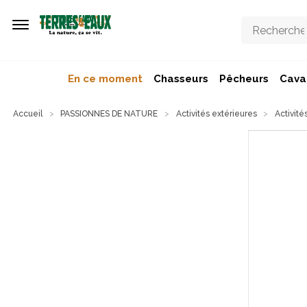
Aller au contenu principal
En ce moment
Chasseurs
Pêcheurs
Caval
Accueil
PASSIONNES DE NATURE
Activités extérieures
Activité