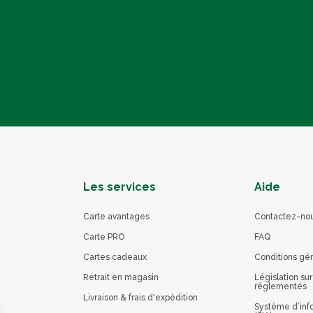
Les services
Aide
Carte avantages
Contactez-no
Carte PRO
FAQ
Cartes cadeaux
Conditions gé
Retrait en magasin
Législation sur
réglementés
Livraison & frais d'expédition
Système d’info