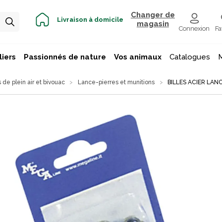
Changer de
Livraison à domicile
magasin
Connexion
Fa
iers
Passionnés de nature
Vos animaux
Catalogues
s de plein air et bivouac
Lance-pierres et munitions
BILLES ACIER LAN