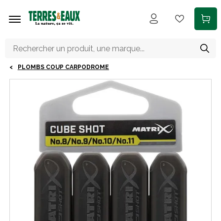
Aller au contenu principal
PLOMBS COUP CARPODROME