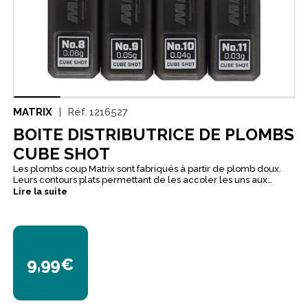
MATRIX
Réf.
1216527
BOITE DISTRIBUTRICE DE PLOMBS
CUBE SHOT
Les plombs coup Matrix sont fabriqués à partir de plomb doux.
Leurs contours plats permettant de les accoler les uns aux
autres. Les plombscoup Cube Shot disposent d'une fente
Lire la suite
profonde et d'une forme parfaite pour une mise en place aisée
sur la ligne et pour faire coulisser le plomb sur la ligne sans
l’endommager. Existe en version Soft Shot.
9,99€