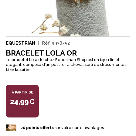
EQUESTRIAN
Réf.
9938752
BRACELET LOLA OR
Le bracelet Lola de chez Equestrian Shop est un bijou fin et
élégant, composé d’un petit fer à cheval serti de strass monté
sur un cordon coloré ajustable. Discret, léger et porte-bonheur,
Lire la suite
il accompagne facilement le quotidien des passionnées
d’équitation. Esprit équestre chic : petit fer à cheval serti de
strass, symbole de chance et de passion du cheval. Confortable
à porter : cordon élastique léger et agréable au poignet. Finition
À PARTIR DE
soignée : fer en acier inoxydable, disponible en acier ou doré à
l’or fin. Résistant au quotidien : résiste à l’eau, avec un entretien
24,99€
simple à l’aide d’un chiffon doux. Idée cadeau idéale : livré dans
un écrin soigné, parfait pour offrir.
20
points offerts
sur votre carte avantages