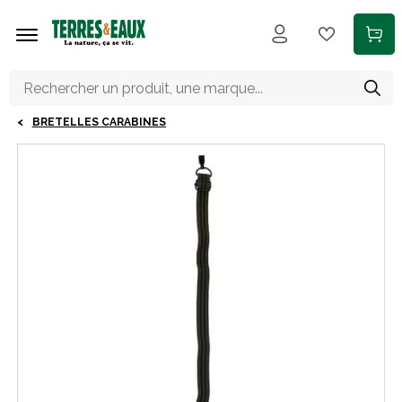
Aller au contenu principal
BRETELLES CARABINES