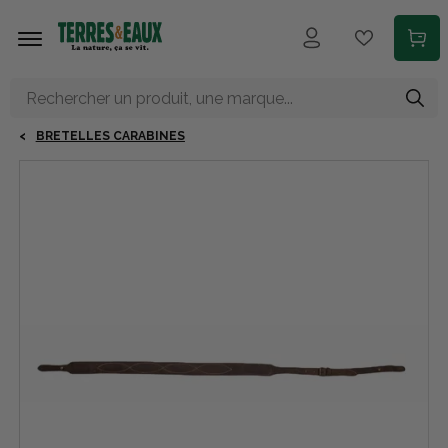
Aller au contenu principal
BRETELLES CARABINES