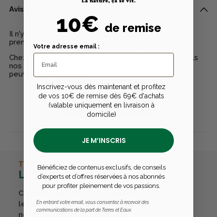
Avis clients
10€
de remise
Il n'y a pas encore d'avis pour ce produit - Soyez le
premier à rédiger un avis
Votre adresse email :
Chez Terres & Eaux, les avis sont 100% certifiés : seuls
nos clients ayant réellement acheté nos produits
peuvent laisser un avis
Inscrivez-vous dès maintenant et profitez
de vos 10€ de remise dès 69€ d'achats
(valable uniquement en livraison à
Publier un avis
domicile)
JE M’INSCRIS
TERRES & EAUX
Bénéficiez de contenus exclusifs, de conseils
La carte avantages
d’experts et d’offres réservées à nos abonnés
pour profiter pleinement de vos passions.
Cumulez des points passions et convertissez-
les en bons cadeaux. Bénéficiez également de
En entrant votre email, vous consentez à recevoir des
communications de la part de Terres et Eaux
nombreux autres avantages.