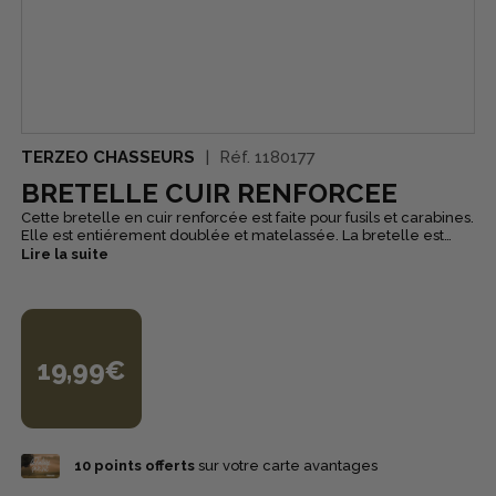
TERZEO CHASSEURS
Réf.
1180177
BRETELLE CUIR RENFORCEE
Cette bretelle en cuir renforcée est faite pour fusils et carabines.
Elle est entiérement doublée et matelassée. La bretelle est
réglable. Coté intérieur, elle possède un revêtement anti-
Lire la suite
dérapant. La bretelle pour arme est fourni avec boutons
d'attache.
19,99€
10
points offerts
sur votre carte avantages