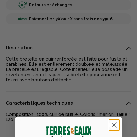
Retours et échanges
Paiement en 3X ou 4X sans frais dès 390€
Description
Cette bretelle en cuir renforcée est faite pour fusils et
carabines. Elle est entiérement doublée et matelassée.
La bretelle est réglable. Coté intérieur, elle possède un
revêtement anti-dérapant. La bretelle pour arme est
fourni avec boutons d'attache.
Caractéristiques techniques
Composition : 100% cuir de buffle. Coloris : marron. Taille :
120 cm.