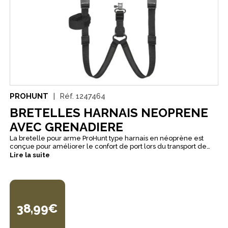
PROHUNT
Réf.
1247464
BRETELLES HARNAIS NEOPRENE
AVEC GRENADIERE
La bretelle pour arme ProHunt type harnais en néoprène est
conçue pour améliorer le confort de port lors du transport de
votre équipement. Sa forme harnais permet un port plus stable
Lire la suite
sur le dos, avec une utilisation simple et pratique pour les
chasseurs recherchant une solution confortable au quotidien.
Réalisée en néoprène avec un intérieur antidérapant, elle
favorise un bon maintien tout en apportant davantage de confort
pendant le transport. Livrée avec des anneaux de grenadières,
elle constitue un accessoire fonctionnel et prêt à l’emploi, ici
38,99€
dans sa version kaki.