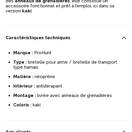
des
anneaux de grenadières
, elle constitue un
accessoire fonctionnel et prêt à l’emploi, ici dans sa
version
kaki
.
Caractéristiques techniques
Marque :
ProHunt
Type :
bretelle pour arme / bretelle de transport
type harnais
Matière :
néoprène
Intérieur :
antidérapant
Montage :
livrée avec anneaux de grenadières
Coloris :
kaki
Avis clients