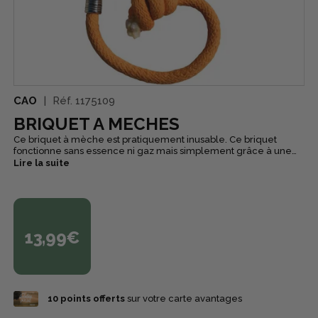
CAO
Réf.
1175109
BRIQUET A MECHES
Ce briquet à mèche est pratiquement inusable. Ce briquet
fonctionne sans essence ni gaz mais simplement grâce à une
pierre silex qui allume la mèche. Il vous suffira de souffler sur la
Lire la suite
mèche pour l'activer et de tirer la mèche pour l'éteindre. C'est
le briquet traditionnel qu'utilisaient les Poilus pendant la guerre
qui leur permettait de ne pas être vus car pas d'apparition de
flamme. Ce type de briquet est également utilisé par les
bergers Pyrénéens.
13,99€
10
points offerts
sur votre carte avantages