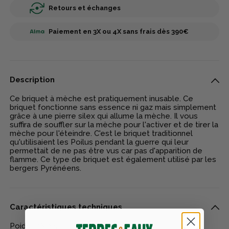
Retours et échanges
Paiement en 3X ou 4X sans frais dès 390€
Description
Ce briquet à mèche est pratiquement inusable. Ce
briquet fonctionne sans essence ni gaz mais simplement
grâce à une pierre silex qui allume la mèche. Il vous
suffira de souffler sur la mèche pour l'activer et de tirer la
mèche pour l'éteindre. C'est le briquet traditionnel
qu'utilisaient les Poilus pendant la guerre qui leur
permettait de ne pas être vus car pas d'apparition de
flamme. Ce type de briquet est également utilisé par les
bergers Pyrénéens.
Caractéristiques techniques
Poids : 36 grs.