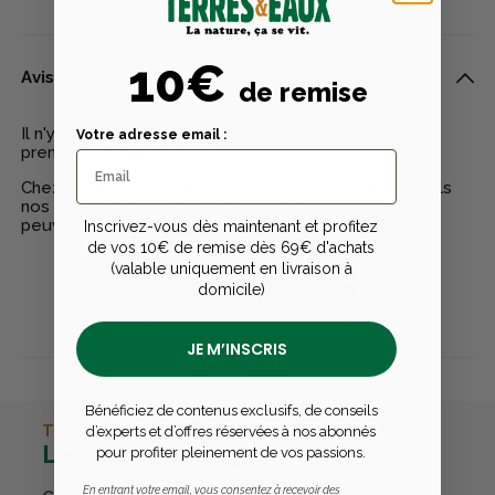
10€
Avis clients
de remise
Il n'y a pas encore d'avis pour ce produit - Soyez le
Votre adresse email :
premier à rédiger un avis
Chez Terres & Eaux, les avis sont 100% certifiés : seuls
nos clients ayant réellement acheté nos produits
peuvent laisser un avis
Inscrivez-vous dès maintenant et profitez
de vos 10€ de remise dès 69€ d'achats
(valable uniquement en livraison à
domicile)
Publier un avis
JE M’INSCRIS
Bénéficiez de contenus exclusifs, de conseils
TERRES & EAUX
d’experts et d’offres réservées à nos abonnés
La carte avantages
pour profiter pleinement de vos passions.
En entrant votre email, vous consentez à recevoir des