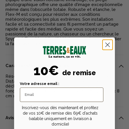
photographique offre une qualité d'image exceptionnelle
même dans l'obscurité totale. Robuste et étanche, le
Flex-M est conçu pour résister aux conditions
météorologiques les plus extrêmes. Son installation
facile et sa connectivité sans fil permettent un partage
rapide et facile des médias. Que vous soyez un
passionné de la nature, un chasseur ou un chercheur, le
Spypoint Flex-M est l'outil idéal pour explorer et étudier
la faune avec précision.
10€
Caractéristiques techniques
de remise
Résolution photo : 28MP. Résolution vidéo : 720px.
Distance de détection : 27 mètres. Vitesse de
Votre adresse email :
déclenchement : 0,4 secondes. Température de
fonctionnement : -30°C à 50 °C. Dimensions : 9,98 cm x 8
cm x 12,95 cm.
Inscrivez-vous dès maintenant et profitez
de vos 10€ de remise dès 69€ d'achats
Avis clients
(valable uniquement en livraison à
domicile)