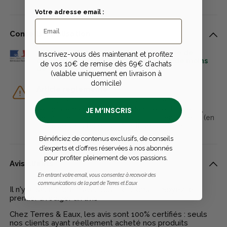
Votre adresse email :
Conseils d’utilisation
ATTENTION La vente d'élément d'arme de
Inscrivez-vous dès maintenant et profitez
catégorie C est interdite aux mineurs de moins
de vos 10€ de remise dès 69€ d'achats
de 18 ans.
(valable uniquement en livraison à
domicile)
Article réglementé
Pour l’achat de cet article, des documents vous
seront demandés : pièce d'identité recto/verso,
JE M’INSCRIS
permis de chasser (+ validation) ou licence de tir (en
cours de validité) et justificatif de domicile
Bénéficiez de contenus exclusifs, de conseils
d’experts et d’offres réservées à nos abonnés
pour profiter pleinement de vos passions.
Avis clients
En entrant votre email, vous consentez à recevoir des
communications de la part de Terres et Eaux
Il n'y a pas encore d'avis pour ce produit - Soyez le
premier à rédiger un avis
Chez Terres & Eaux, les avis sont 100% certifiés : seuls
nos clients ayant réellement acheté nos produits