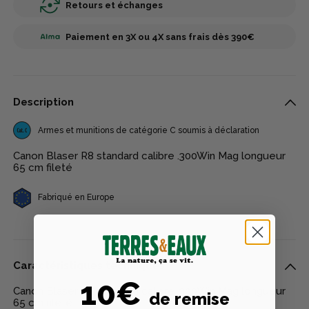
Retours et échanges
Paiement en 3X ou 4X sans frais dès 390€
Description
Armes et munitions de catégorie C soumis à déclaration
Canon Blaser R8 standard calibre .300Win Mag longueur
65 cm fileté
Fabriqué en Europe
Caractéristiques techniques
10€
Canon Blaser R8 standard calibre .300Win Mag longueur
de remise
65 cm fileté