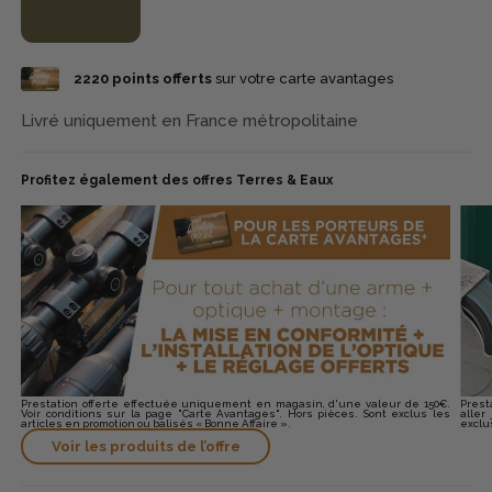
2220
points offerts
sur votre carte avantages
Livré uniquement en France métropolitaine
Profitez également des offres Terres & Eaux
Prestation offerte effectuée uniquement en magasin, d'une valeur de 150€.
Prest
Voir conditions sur la page "Carte Avantages". Hors pièces. Sont exclus les
aller
articles en promotion ou balisés « Bonne Affaire ».
exclu
Voir les produits de l’offre