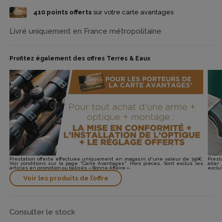
410
points offerts
sur votre carte avantages
Livré uniquement en France métropolitaine
Profitez également des offres Terres & Eaux
Prestation offerte effectuée uniquement en magasin, d'une valeur de 150€.
Prest
Voir conditions sur la page "Carte Avantages". Hors pièces. Sont exclus les
aller
articles en promotion ou balisés « Bonne Affaire ».
exclu
Voir les produits de l’offre
Consulter le stock