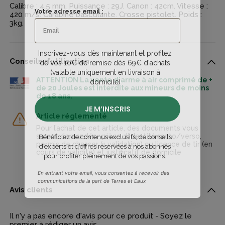
Calibre : 4,5 mm. Puissance : 29J. Canon : 42cm. Vitesse :
Votre adresse email :
420 m/s. Carabine basculante. Crosse pistolet. Poids :
3kg.
Inscrivez-vous dès maintenant et profitez
de vos 10€ de remise dès 69€ d'achats
Conseils d’utilisation
(valable uniquement en livraison à
domicile)
ATTENTION La vente d'arme à air comprimé de +
de 20 Joules est interdite aux mineurs de moins
de 18 ans.
JE M’INSCRIS
Article réglementé
Pour l’achat de cet article, des documents vous
Bénéficiez de contenus exclusifs, de conseils
seront demandés : pièce d'identité recto/verso,
d’experts et d’offres réservées à nos abonnés
permis de chasser (+ validation) ou licence de tir (en
pour profiter pleinement de vos passions.
cours de validité) et justificatif de domicile
En entrant votre email, vous consentez à recevoir des
communications de la part de Terres et Eaux
Avis clients
Il n'y a pas encore d'avis pour ce produit - Soyez le
premier à rédiger un avis