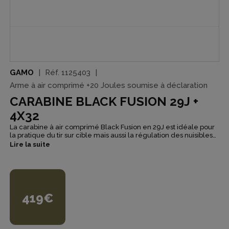
GAMO
Réf.
1125403
Arme à air comprimé +20 Joules soumise à déclaration
CARABINE BLACK FUSION 29J +
4X32
La carabine à air comprimé Black Fusion en 29J est idéale pour
la pratique du tir sur cible mais aussi la régulation des nuisibles
tels que les rats ou pigeons. La carabine Black Fusion est
Lire la suite
composée du système Whisper pour la reduction du son et d'un
système IGT pour la reduction des vibrations vous offrant ainsi
plus de confort et de discrétion lors de vos tirs.
419€