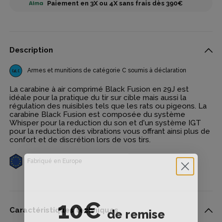
Paiement en 3X ou 4X sans frais dès 390€
Description
Armes et munitions de catégorie C soumis à déclaration
La carabine à air comprimé Black Fusion en 29J est
idéale pour la pratique du tir sur cible mais aussi la
régulation des nuisibles tels que les rats ou pigeons. La
carabine Black Fusion est composée du système
Whisper pour la reduction du son et d'un système IGT
pour la reduction des vibrations vous offrant ainsi plus de
confort et de discrétion lors de vos tirs.
Fabriqué en Europe
10€
de remise
Caractéristiques techniques