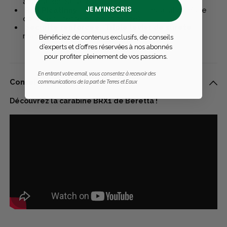
adaptation parfaite au tireur
JE M’INSCRIS
Rail Picatinny
: Pré-équipé pour l’installation d’une
optique (lunette ou point rouge)
Sécurité renforcée
:
Triple levier de sûreté
,
manipulation intuitive et fiable
Bénéficiez de contenus exclusifs, de conseils
d’experts et d’offres réservées à nos abonnés
pour profiter pleinement de vos passions.
En entrant votre email, vous consentez à recevoir des
Conseils d’utilisation
communications de la part de Terres et Eaux
Découvrez la carabine BRX1 de Beretta !