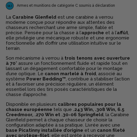
Armes et munitions de catégorie C soumis à déclaration
La
Carabine Glenfield
est une carabine à verrou
moderne conçue pour répondre aux attentes des
chasseurs recherchant une arme simple, fiable et
précise. Pensée pour la chasse à l’
approche
et à l’
affût
,
elle privilégie une mécanique robuste et une ergonomie
fonctionnelle afin d’offrir une utilisation intuitive sur le
terrain.
Son mécanisme à verrou à
trois tenons avec ouverture
à 70°
assure un fonctionnement fluide et rapide tout en
laissant un dégagement confortable pour le montage
d’une optique. Le
canon martelé à froid
, associé au
système
Power Bedding™
, contribue à stabiliser l’action
et à favoriser une précision régulière, un élément
essentiel lors des tirs posés caractéristiques de la
chasse d’approche.
Disponible en plusieurs
calibres populaires pour la
chasse européenne
tels que
.243 Win, .308 Win, 6.5
Creedmoor, .270 Win et .30-06 Springfield
, la Carabine
Glenfield permet à chaque chasseur de choisir la
configuration adaptée à sa pratique. Livrée avec une
base Picatinny installée d’origine
et un
canon fileté
avec protège-filet
, elle est prête à recevoir une