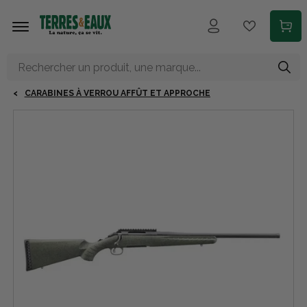
Aller au contenu principal
CARABINES À VERROU AFFÛT ET APPROCHE