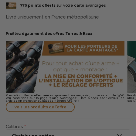
que .243 Win, .308 Win, 6.5 Creedmoor, .270 Win et .30-06
770
points offerts
sur votre carte avantages
Springfield, la Carabine Glenfield permet à chaque chasseur de
choisir la configuration adaptée à sa pratique. Livrée avec une
base Picatinny installée d’origine et un canon fileté avec
Livré uniquement en France métropolitaine
protège-filet, elle est prête à recevoir une optique et différents
accessoires pour accompagner efficacement les sorties à
l’approche comme à l’affût.
Profitez également des offres Terres & Eaux
Prestation offerte effectuée uniquement en magasin, d'une valeur de 150€.
Prest
Voir conditions sur la page "Carte Avantages". Hors pièces. Sont exclus les
aller
articles en promotion ou balisés « Bonne Affaire ».
exclu
Voir les produits de l’offre
Calibres