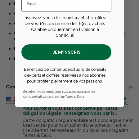
Longueur de canon :
51 cm
Crosse :
synthétique Moss Green Splatter
Inscrivez-vous dès maintenant et profitez
Chargeur :
amovible – capacité 4 coups
de vos 10€ de remise dès 69€ d'achats
(valable uniquement en livraison à
Organes de visée :
sans organes – base Picatinny
domicile)
installée
Filetage :
5/8"-24
JE M’INSCRIS
Poids :
environ 2,95 kg
Bénéficiez de contenus exclusifs, de conseils
d’experts et d’offres réservées à nos abonnés
pour profiter pleinement de vos passions.
Conseils d’utilisation
En entrant votre email, vous consentez à recevoir des
communications de la part de Terres et Eaux
IMPORTANT : l'achat d'arme peut nécessiter la
création d'un compte personnel détenteur SIA.
Pour savoir si vous êtes concerné par cette
obligation légale, renseignez-vous par ici.
Cette obligation réglementaire est donc également
à respecter pour tout achat d'une arme sur notre
site internet terreseteaux.fr, ou dans nos magasins
Terres & Eaux.