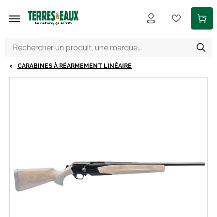
Aller au contenu principal
CARABINES À RÉARMEMENT LINÉAIRE