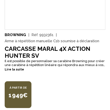
BROWNING
Réf.
9932361
Arme à répétition manuelle C1b soumise à déclaration
CARCASSE MARAL 4X ACTION
HUNTER SV
Il est possible de personnaliser sa carabine Browning pour créer
une carabine à répétition linéaire qui répondra aux mieux à vos
attentes. La Maral 4X peut être configurée selon le choix de la
Lire la suite
gravure, le grade de bois, le calibre qui conviendra le mieux
aux chasses envisagées, mais aussi du chargeur et des organes
de visée. Est proposé ici le canon ainsi que le système de
culasse pour la Browning MARAL 4X Action Hunter : canon fileté
À PARTIR DE
M14X1., de calibre 30-06 sans organe de visée. Ce n'est pas la
carabine en intégral. Le produit comprend le système action : le
1 949€
canon fluté finition noir mat ainsi que le système de culasse.