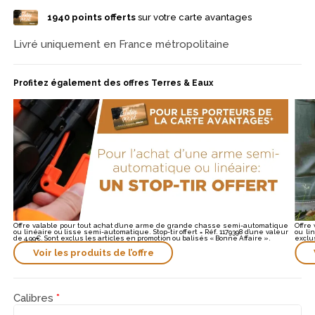
1940
points offerts
sur votre carte avantages
Livré uniquement en France métropolitaine
Profitez également des offres Terres & Eaux
Offre valable pour tout achat d’une arme de grande chasse semi-automatique
Offre
ou linéaire ou lisse semi-automatique. Stop-tir offert = Réf. 1179398 d’une valeur
ou li
de 4,99€. Sont exclus les articles en promotion ou balisés « Bonne Affaire ».
exclu
Voir les produits de l’offre
Calibres