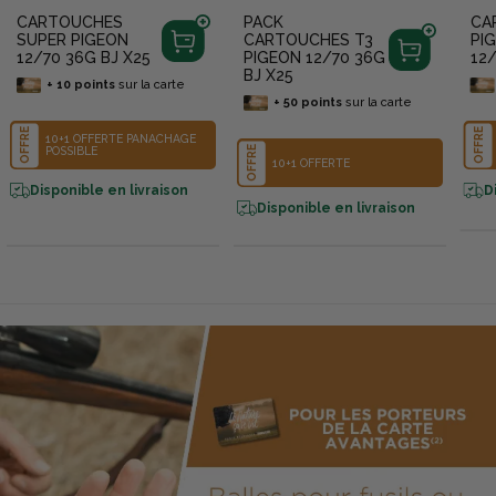
CARTOUCHES
PACK
CA
SUPER PIGEON
CARTOUCHES T3
PI
12/70 36G BJ X25
PIGEON 12/70 36G
12/
BJ X25
+
10
points
sur la carte
+
50
points
sur la carte
OFFRE
OFFRE
10+1 OFFERTE PANACHAGE
POSSIBLE
OFFRE
10+1 OFFERTE
Disponible en livraison
D
Disponible en livraison