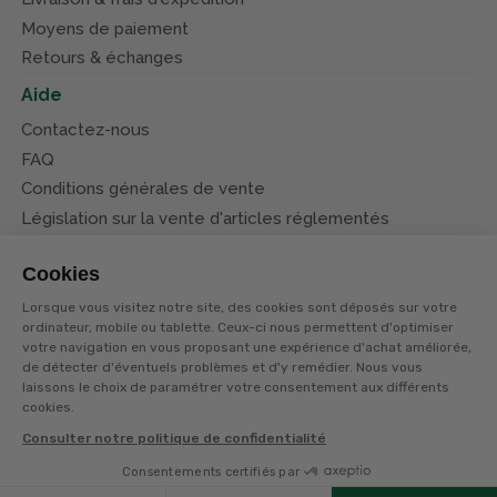
Moyens de paiement
Retours & échanges
Aide
Contactez-nous
FAQ
Conditions générales de vente
Législation sur la vente d'articles réglementés
Système d’information sur les armes (SIA)
Cookies
Conditions de nos offres
Lorsque vous visitez notre site, des cookies sont déposés sur votre
Suivez-nous
ordinateur, mobile ou tablette. Ceux-ci nous permettent d'optimiser
votre navigation en vous proposant une expérience d'achat améliorée,
de détecter d'éventuels problèmes et d'y remédier. Nous vous
laissons le choix de paramétrer votre consentement aux différents
cookies.
Consulter notre politique de confidentialité
© Terres et eaux 2026
Politique de confidentialité
Mentions légales
Consentements certifiés par
CGV