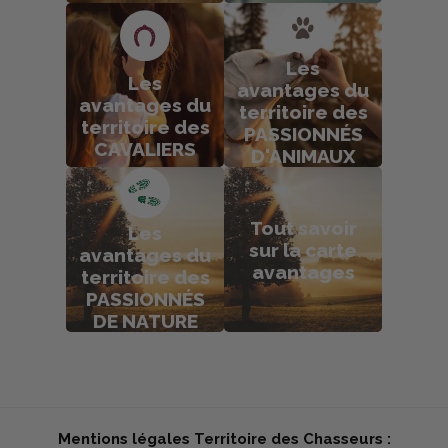
Les
Les
avantages du
avantages du
territoire des
territoire des
PASSIONNÉS
CAVALIERS
D'ANIMAUX
Tout savoir
Les
sur la carte
avantages du
avantages
territoire des
PASSIONNÉS
DE NATURE
Mentions légales Territoire des Chasseurs :