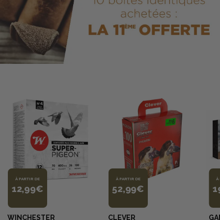
À PARTIR DE
À PARTIR DE
À
12,99€
52,99€
1
WINCHESTER
CLEVER
GA