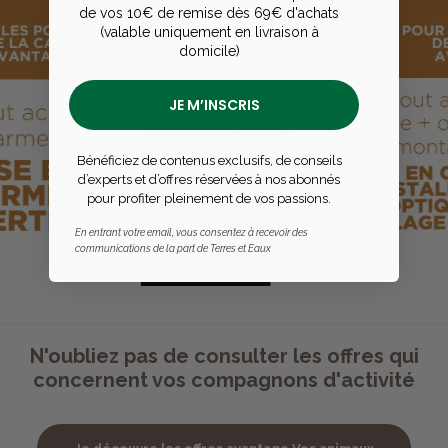
de vos 10€ de remise dès 69€ d'achats
(valable uniquement en livraison à
domicile)
JE M’INSCRIS
Bénéficiez de contenus exclusifs, de conseils
d’experts et d’offres réservées à nos abonnés
pour profiter pleinement de vos passions.
En entrant votre email, vous consentez à recevoir des
communications de la part de Terres et Eaux
N'oubliez pas de consulter les offres qui
concernent vos compagnons d'activité