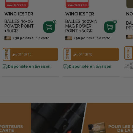
AVANTAGE PRIX
AVANTAGE PRIX
WINCHESTER
WINCHESTER
NO
BALLES 30-06
BALLES 300WIN
BA
POWER POINT
MAG POWER
PP
180GR
POINT 180GR
+
30
points
sur la carte
+
50
points
sur la carte
OFFRE
OFFRE
OFFRE
4+1 OFFERTE
4+1 OFFERTE
B
Disponible en livraison
Disponible en livraison
l