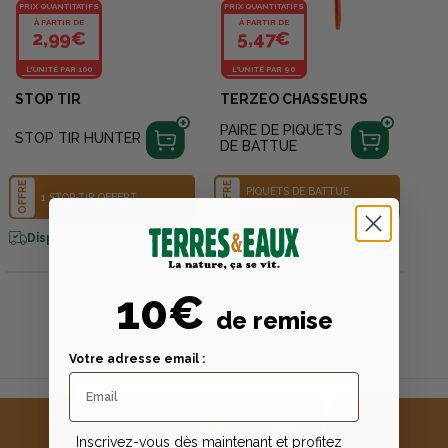
PRIX QUANTITATIFS
PRIX QUANTITATIFS
À PARTIR DE
À PARTIR DE
2,99€
5,47€
L'UNITÉ PAR 100
L'UNITÉ PAR 90
STOP TIR
TERZEO CHASSEURS
PAIRE DE PIQUETS
STOP TIR HUNTER
DE BATTUE
OFFRE
OFFRE
PIQUETS DE BATTUE
1 STOP-TIR OFFERT
OFFERTS
Disponible en livraison
Disponible en livraison
10€
de remise
Votre adresse email :
Inscrivez-vous dès maintenant et profitez