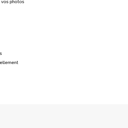
é vos photos
s
réellement