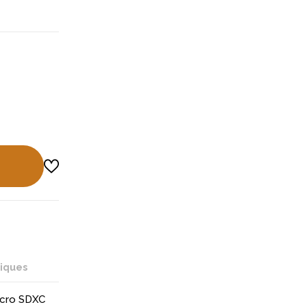
niques
icro SDXC