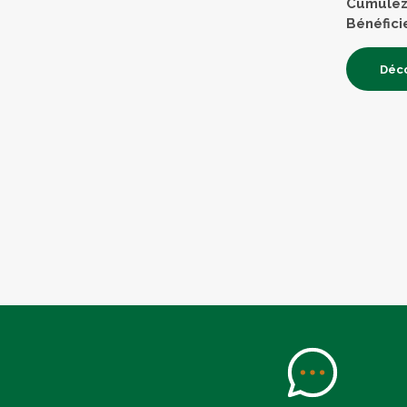
Cumulez 
Bénéfici
Déco