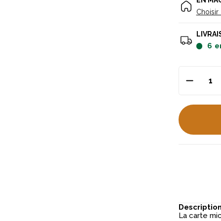
EN MA
Choisir
LIVRAI
6
e
Descriptio
La carte mi