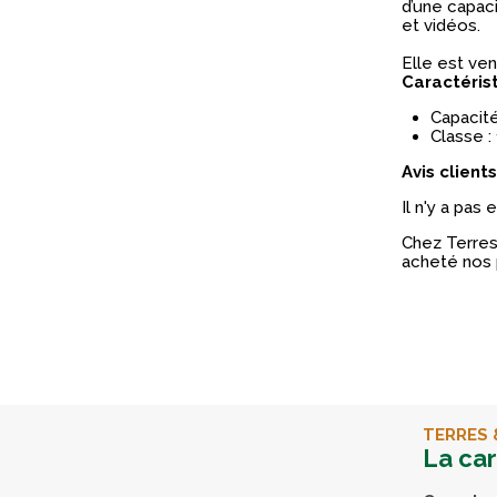
d’une capac
et vidéos.
Elle est ve
Caractéris
Capacité
Classe : 
Avis clients
Il n'y a pas
Chez Terres 
acheté nos 
TERRES 
La ca