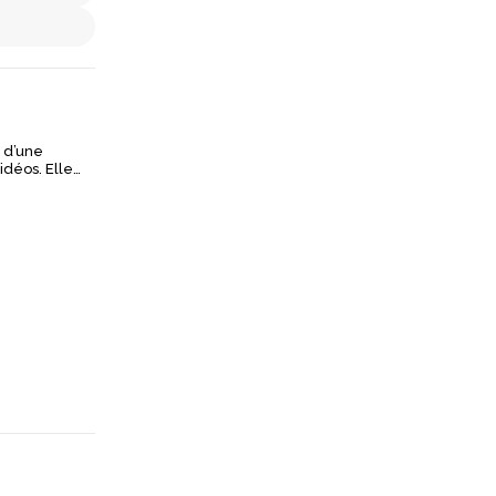
 d’une
s. Elle