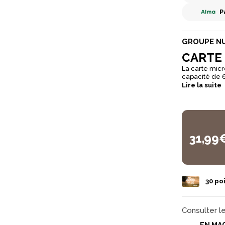
P
GROUPE N
CARTE 
La carte mic
capacité de 6
est vendue a
Lire la suite
31,99
30
poi
Consulter l