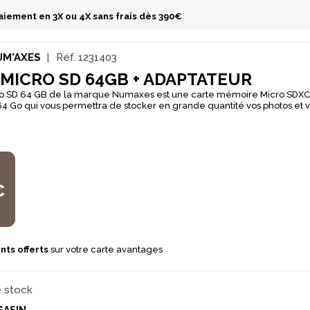
aiement en 3X ou 4X sans frais dès 390€
UM'AXES
Réf.
1231403
MICRO SD 64GB + ADAPTATEUR
ro SD 64 GB de la marque Numaxes est une carte mémoire Micro SDXC
4 Go qui vous permettra de stocker en grande quantité vos photos et vidéo
vec un adaptateur.
€
nts offerts
sur votre carte avantages
e stock