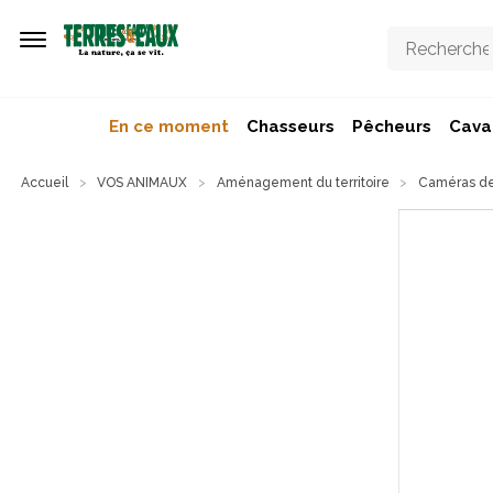
Aller au contenu principal
En ce moment
Chasseurs
Pêcheurs
Caval
Accueil
VOS ANIMAUX
Aménagement du territoire
Caméras de