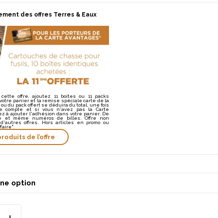
ement des offres Terres & Eaux
 cette offre, ajoutez 11 boites ou 11 packs
otre panier et la remise spéciale carte de la
 ou du pack offert se déduira du total, une fois
e compte et si vous n'avez pas la Carte
 à ajouter l'adhésion dans votre panier. De
 et même numéros de billes. Offre non
d'autres offres. Hors articles en promo ou
faire".
produits de l’offre