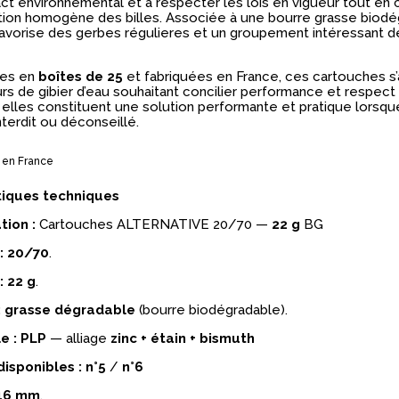
pact environnemental et à respecter les lois en vigueur tout en
ution homogène des billes. Associée à une bourre grasse biodég
avorise des gerbes régulieres et un groupement intéressant d
ées en
boîtes de 25
et fabriquées en France, ces cartouches s
rs de gibier d’eau souhaitant concilier performance et respec
 elles constituent une solution performante et pratique lorsque
terdit ou déconseillé.
 en France
tiques techniques
tion :
Cartouches ALTERNATIVE 20/70 —
22 g
BG
:
20/70
.
:
22 g
.
:
grasse dégradable
(bourre biodégradable).
e :
PLP
— alliage
zinc + étain + bismuth
disponibles :
n°5
/
n°6
16 mm
.