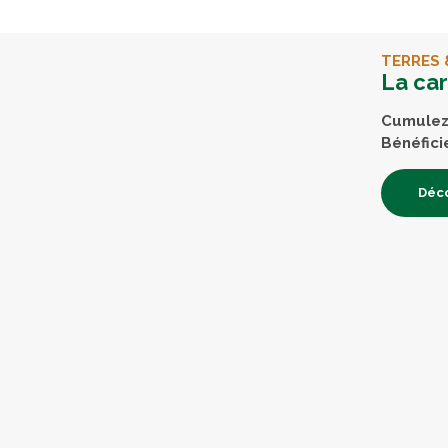
TERRES 
La ca
Cumulez 
Bénéfici
Déco