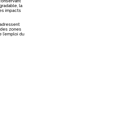
 conservant
radable, la
es impacts
’adressent
t des zones
 l’emploi du