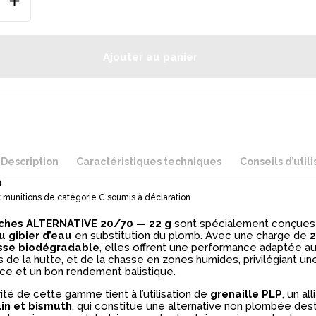
Ajouter au panier
Description
Caractéristiques techniques
Conseils d’utili
n
 munitions de catégorie C soumis à déclaration
ches ALTERNATIVE 20/70 — 22 g
sont spécialement conçues
 gibier d’eau
en substitution du plomb. Avec une charge de
2
sse biodégradable
, elles offrent une performance adaptée a
 de la hutte, et de la chasse en zones humides, privilégiant u
ace et un bon rendement balistique.
rité de cette gamme tient à l’utilisation de
grenaille PLP
, un al
ain et bismuth
, qui constitue une alternative non plombée des