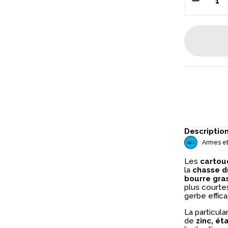
Descriptio
Armes et
Les
cartou
la
chasse du
bourre gra
plus courtes
gerbe effic
La particula
de
zinc, ét