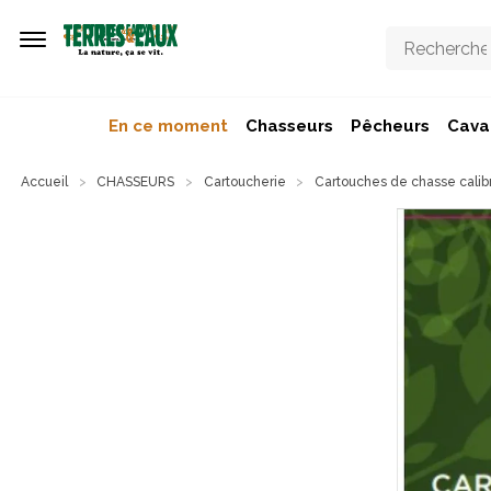
Aller au contenu principal
En ce moment
Chasseurs
Pêcheurs
Caval
Accueil
CHASSEURS
Cartoucherie
Cartouches de chasse calib