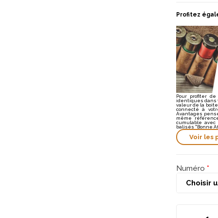
Profitez égal
Pour profiter de
identiques dans v
valeur de la boite
connecté à votr
Avantages pensez
même référence
cumulable avec 
balisés "Bonne Af
Voir les 
Numéro