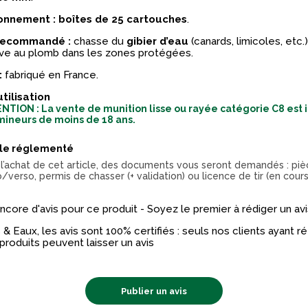
onnement :
boîtes de 25 cartouches
.
recommandé :
chasse du
gibier d’eau
(canards, limicoles, etc.
ive au plomb dans les zones protégées.
:
fabriqué en France.
utilisation
NTION : La vente de munition lisse ou rayée catégorie C8 est 
mineurs de moins de 18 ans.
cle réglementé
 l’achat de cet article, des documents vous seront demandés : piè
/verso, permis de chasser (+ validation) ou licence de tir (en cours
 encore d'avis pour ce produit - Soyez le premier à rédiger un avi
& Eaux, les avis sont 100% certifiés : seuls nos clients ayant 
produits peuvent laisser un avis
Publier un avis