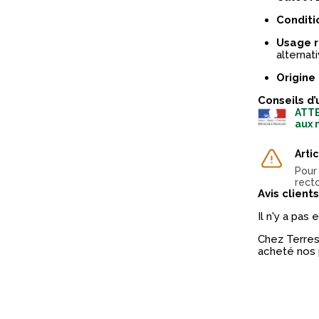
Conditi
Usage 
alternat
Origine 
Conseils d’
ATTE
aux 
Arti
Pour
recto
Avis clients
Il n'y a pas
Chez Terres 
acheté nos 