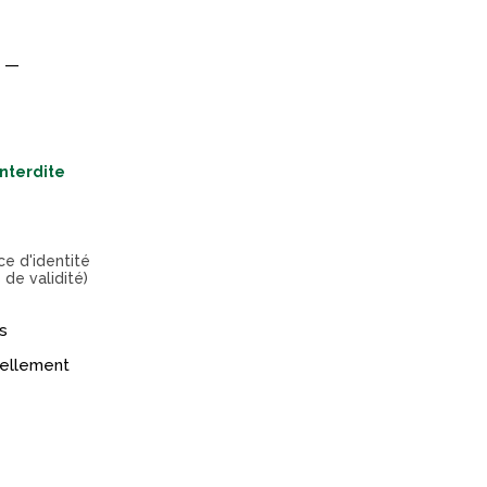
) —
interdite
ce d'identité
 de validité)
s
réellement