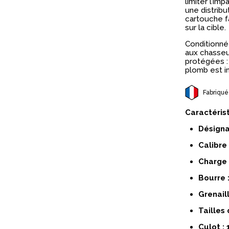
limiter l’im
une distrib
cartouche f
sur la cible.
Conditionn
aux chasseu
protégées :
plomb est in
Fabriqué
Caractéris
Désigna
Calibre 
Charge 
Bourre 
Grenaill
Tailles 
Culot :