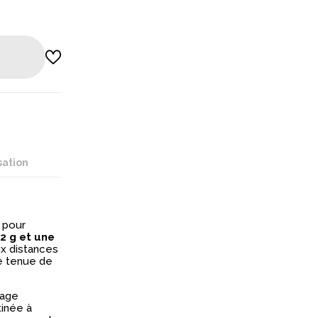
sation
 pour
2 g et une
ux distances
ne tenue de
liage
tinée à