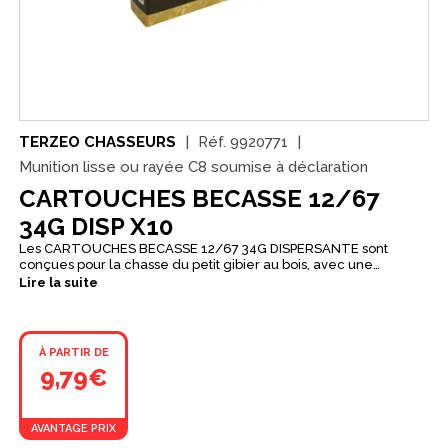
TERZEO CHASSEURS
Réf.
9920771
Munition lisse ou rayée C8 soumise à déclaration
CARTOUCHES BECASSE 12/67
34G DISP X10
Les CARTOUCHES BECASSE 12/67 34G DISPERSANTE sont
conçues pour la chasse du petit gibier au bois, avec une
cartouche typée dispersante idéale en sous-bois pour les tirs à
Lire la suite
courte distance, lorsque l’on recherche une couverture de
gerbe rapidement efficace. Avec une charge de 34 g et une
bourre dispersante, elles privilégient une répartition large et
régulière, associée à du plomb durci pour conserver une gerbe
À PARTIR DE
homogène. Disponibles en n°6, 7, 8 ou 9, elles permettent
9,79€
d’ajuster le choix selon l’espèce et la densité du couvert, en
boîte de 10.
AVANTAGE PRIX