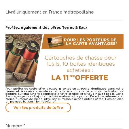
Livré uniquement en France métropolitaine
Profitez également des offres Terres & Eaux
Pour profiter de cette offre, ajoutez 11 boites ou 11 packs identiques dans votre
panier et la remise spéciale carte de la valeur de la boite ou du pack offert se
déduira du total, une fois connecté à votre compte et si vous n'avez pas la Carte
Avantages pensez à ajouter l'adhésion dans votre panier. De même référence et
même numéros de billes. Offre non cumulable avec d'autres offres. Hors articles
en promo ou balisés "Bonne Affaire".
Voir les produits de l’offre
Numéro