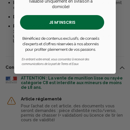
(valable uniquement en livraison à
Étui :
HD case
(polymer high-density) — chargement
domicile)
et éjection optimisés.
Densité acier :
D = 7,9 g/cm³
.
JE M’INSCRIS
Recommandations de choke
:
Demi
choke maximum recommandé ; utiliser
uniquement dans des armes compatibles (vérifier
Bénéficiez de contenus exclusifs, de conseils
l'épreuve du canon pour acier).
d’experts et d’offres réservées à nos abonnés
pour profiter pleinement de vos passions.
En entrant votre email, vous consentez à recevoir des
communications de la part de Terres et Eaux
Conseils d’utilisation
ATTENTION : La vente de munition lisse ou rayée
catégorie C8 est interdite aux mineurs de moins
de 18 ans.
Article réglementé
Pour l’achat de cet article, des documents vous
seront demandés : pièce d'identité recto/verso,
permis de chasser (+ validation) ou licence de tir (en
cours de validité)