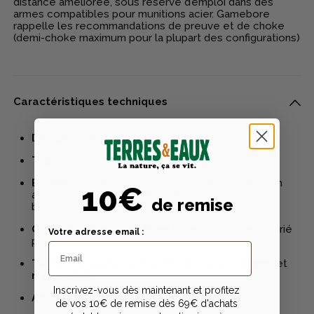
distance améliorée, sous réserve d’emploi dans des
armes compatibles pour munitions acier. Gamebore
rappelle les recommandations de preuve et de choke
(demi-choke maximum pour la plupart des configurations)
Caractéristiques techniques
Désignation :
Gamebore Black Gold Steel cal20.
Type :
cartouche à grenaille
acier
(non toxique)
Bourre :
Bio-Wad (quad-seal dérivé) — protection
10€
accrue du canon et matériau hydrosoluble
de remise
biodégradable.
Grenaille :
Precision Steel
(acier « soft steel » trié
Votre adresse email :
pour sphéricité et consistance).
Tailles de grenaille disponibles :
n°4 (3,0 mm)
et
n°5 (2,8 mm)
.
Inscrivez-vous dès maintenant et profitez
Amorce :
CX2000
(amorce haute constance).
de vos 10€ de remise dès 69€ d'achats