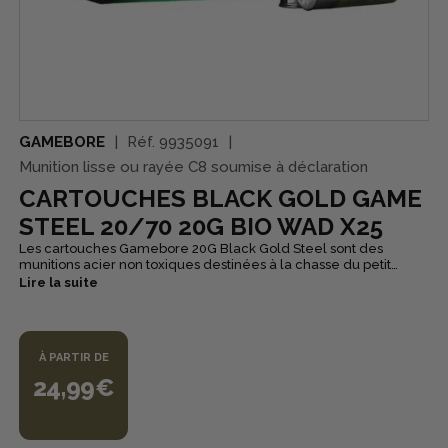
GAMEBORE
Réf.
9935091
Munition lisse ou rayée C8 soumise à déclaration
CARTOUCHES BLACK GOLD GAME
STEEL 20/70 20G BIO WAD X25
Les cartouches Gamebore 20G Black Gold Steel sont des
munitions acier non toxiques destinées à la chasse du petit
gibier et aux usages où le plomb est proscrit. Conçues autour de
Lire la suite
la technologie exclusive Bio-Wad, elles offrent une protection
complète du canon et une dégradation rapide et respectueuse
de l’environnement après usage, tout en permettant des
performances proches des charges plomb traditionnelles. La
À PARTIR DE
charge utilise la grenaille Precision Steel de Gamebore — triée
pour sphéricité et constance — associée à la poudre double-
24,99€
base Alliant et à l’amorce CX2000, garantissant une combustion
régulière, une vélocité confiable et une énergie optimisée. Le
corps haute densité (HD case) et la tête nickelée facilitent le
chargement et l’éjection même sur charges hautes