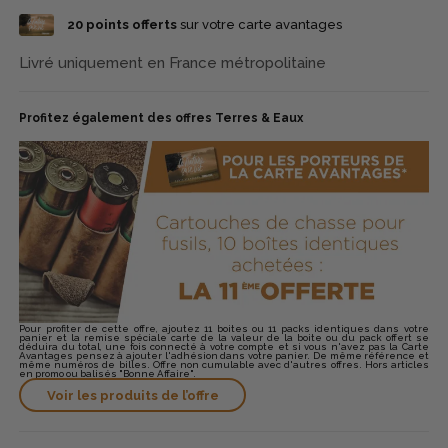
performances. Destinées aux chasseurs modernes, ces
20
points offerts
sur votre carte avantages
cartouches délivrent des gerbes homogènes et une tenue à
distance améliorée, sous réserve d’emploi dans des armes
compatibles pour munitions acier. Gamebore rappelle les
Livré uniquement en France métropolitaine
recommandations de preuve et de choke (demi-choke
maximum pour la plupart des configurations)
Profitez également des offres Terres & Eaux
Pour profiter de cette offre, ajoutez 11 boites ou 11 packs identiques dans votre
panier et la remise spéciale carte de la valeur de la boite ou du pack offert se
déduira du total, une fois connecté à votre compte et si vous n'avez pas la Carte
Avantages pensez à ajouter l'adhésion dans votre panier. De même référence et
même numéros de billes. Offre non cumulable avec d'autres offres. Hors articles
en promo ou balisés "Bonne Affaire".
Voir les produits de l’offre