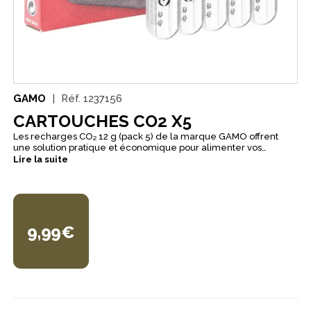
GAMO
Réf.
1237156
CARTOUCHES CO2 X5
Les recharges CO₂ 12 g (pack 5) de la marque GAMO offrent
une solution pratique et économique pour alimenter vos
pistolets et carabines à CO₂. Conditionnées par cinq capsules de
Lire la suite
12 grammes, ces cartouches monousages garantissent une
pression et une constance adaptées aux armes de loisir et
d’entrainement, pour des séries de tirs fiables sans manipulation
complexe. Compactes et faciles à stocker, elles permettent
d’avoir un approvisionnement rapide lors de séances de tir ou
de compétitions. Produit vendu en vente libre selon la fiche
9,99€
fournisseur.