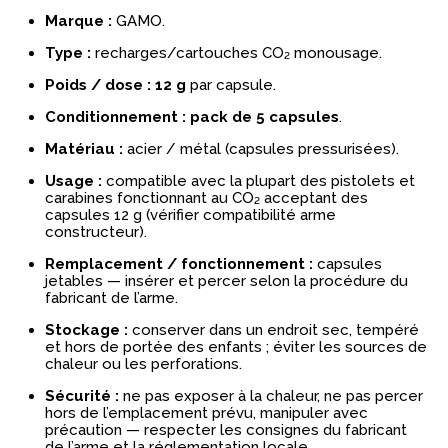
Marque :
GAMO.
Type :
recharges/cartouches CO₂ monousage.
Poids / dose :
12 g
par capsule.
Conditionnement :
pack de 5 capsules
.
Matériau :
acier / métal (capsules pressurisées).
Usage :
compatible avec la plupart des pistolets et
carabines fonctionnant au CO₂ acceptant des
capsules 12 g (vérifier compatibilité arme
constructeur).
Remplacement / fonctionnement :
capsules
jetables — insérer et percer selon la procédure du
fabricant de l’arme.
Stockage :
conserver dans un endroit sec, tempéré
et hors de portée des enfants ; éviter les sources de
chaleur ou les perforations.
Sécurité :
ne pas exposer à la chaleur, ne pas percer
hors de l’emplacement prévu, manipuler avec
précaution — respecter les consignes du fabricant
de l’arme et la réglementation locale.