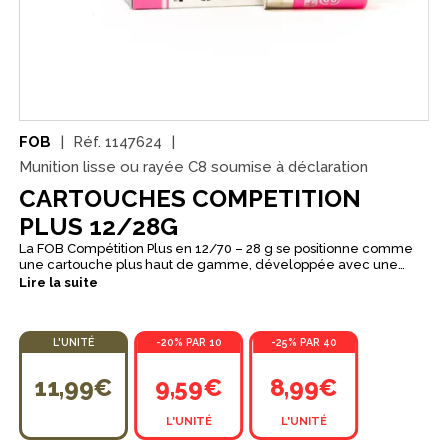
FOB
Réf.
1147624
Munition lisse ou rayée C8 soumise à déclaration
CARTOUCHES COMPETITION
PLUS 12/28G
La FOB Compétition Plus en 12/70 – 28 g se positionne comme
une cartouche plus haut de gamme, développée avec une
vraie logique de compétition. Elle vise une performance
Lire la suite
élevée poste après poste, avec un excellent rendement sur les
plateaux et une régularité de la gerbe pensée pour les tireurs
exigeants. En plomb n°7,5, elle privilégie une balistique stable et
L'UNITÉ
-20% PAR 10
-25% PAR 40
des résultats constants, même quand la pression monte et que
l’on cherche à scorer. Plus “pointue” qu’une cartouche club
classique, la Compétition Plus reste confortable au tir pour
11,99€
9,59€
8,99€
faciliter les séries les plus longues, tout en gardant la nervosité
et la constance attendues en ball trap comme en parcours de
L'UNITÉ
L'UNITÉ
chasse.