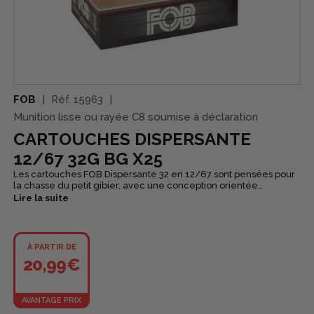
FOB
Réf.
15963
Munition lisse ou rayée C8 soumise à déclaration
CARTOUCHES DISPERSANTE
12/67 32G BG X25
Les cartouches FOB Dispersante 32 en 12/67 sont pensées pour
la chasse du petit gibier, avec une conception orientée
dispersion pour les biotopes fermés et les tirs à courte distance.
Lire la suite
Elles s’utilisent généralement en premier coup ou lorsque la
végétation impose une gerbe rapidement ouverte. Avec leur
charge de 32 g et leur montage bourre grasse dispersante,
elles privilégient une couverture généreuse et régulière,
À PARTIR DE
idéale au bois ou en milieu dense. Déclinées en n°6, n°7 ou n°8,
20,99€
elles permettent d’adapter la cartouche à l’espèce chassée et
au type de chasse pratiqué. Fabriquées en France, elles sont
conditionnées en boîte de 25.
AVANTAGE PRIX