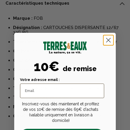
Caractéristiques techniques
Marque :
FOB
Désignation :
CARTOUCHES DISPERSANTE 12/67
32G BG
Type de munition :
Cartouches plomb petit gibier
Calibre :
12
Chambrage :
67 mm
10€
de remise
Charge :
32 g
Culot :
12 mm
Votre adresse email :
Type de bourre :
Bourre grasse dispersante
Type de grenailles :
Plomb
Inscrivez-vous dès maintenant et profitez
N° :
6, 7 ou 8
de vos 10€ de remise dès 69€ d'achats
(valable uniquement en livraison à
Conditionnement :
Boîte de 25 cartouches
domicile)