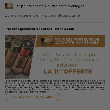
20
points offerts
sur votre carte avantages
Livré uniquement en France métropolitaine
Profitez également des offres Terres & Eaux
Pour profiter de cette offre, ajoutez 11 boites ou 11 packs identiques dans votre
panier et la remise spéciale carte de la valeur de la boite ou du pack offert se
déduira du total, une fois connecté à votre compte et si vous n'avez pas la Carte
Avantages pensez à ajouter l'adhésion dans votre panier. De même référence et
même numéros de billes. Offre non cumulable avec d'autres offres. Hors articles
en promo ou balisés "Bonne Affaire".
Voir les produits de l’offre