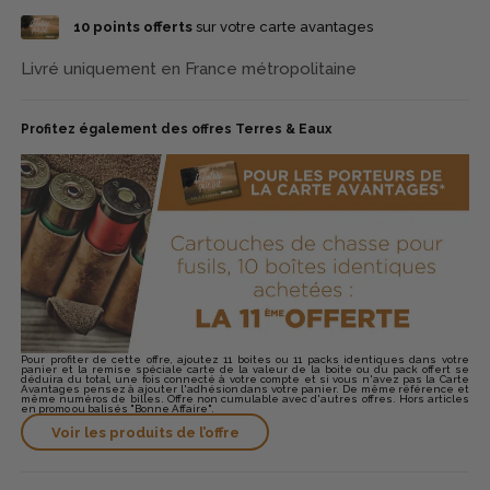
Proposée en calibre 12/70 avec une charge de 35 g, la
10
points offerts
sur votre carte avantages
Winchester Extra Duo Bécasse développe une vitesse
annoncée de 420 m/s. Conditionnée en boîte de 10 cartouches,
elle constitue une solution sérieuse pour les chasseurs
Livré uniquement en France métropolitaine
recherchant une cartouche dédiée au bois, franche au départ
et pensée pour les conditions de chasse les plus nerveuses.
Profitez également des offres Terres & Eaux
Pour profiter de cette offre, ajoutez 11 boites ou 11 packs identiques dans votre
panier et la remise spéciale carte de la valeur de la boite ou du pack offert se
déduira du total, une fois connecté à votre compte et si vous n'avez pas la Carte
Avantages pensez à ajouter l'adhésion dans votre panier. De même référence et
même numéros de billes. Offre non cumulable avec d'autres offres. Hors articles
en promo ou balisés "Bonne Affaire".
Voir les produits de l’offre