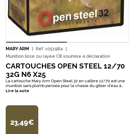
MARY ARM
Réf.
1051984
Munition lisse ou rayée C8 soumise à déclaration
CARTOUCHES OPEN STEEL 12/70
32G N6 X25
La cartouche Mary Arm Open Steel 32 en calibre 12/70 est une
munition sans plomb pensée pour la chasse du gibier d’eau à
courte distance. Cette cartouche de substitut HP se distingue par
Lire la suite
son profil dispersant, particulièrement intéressant pour les
chasseurs recherchant une ouverture de gerbe plus rapide sur
des oiseaux levés près du poste ou dans des configurations de
tir rapproché. Son chargement de 32 g d’acier associé à une
bourre jupe spéciale acier avec croisillon intégré permet
d’obtenir une dispersion supérieure à celle d’une cartouche
23,49€
acier classique de même charge. Mary Arm la destine
clairement aux usages en zone humide, notamment pour la
chasse au cul levé devant soi, la passée du soir au canard ou les