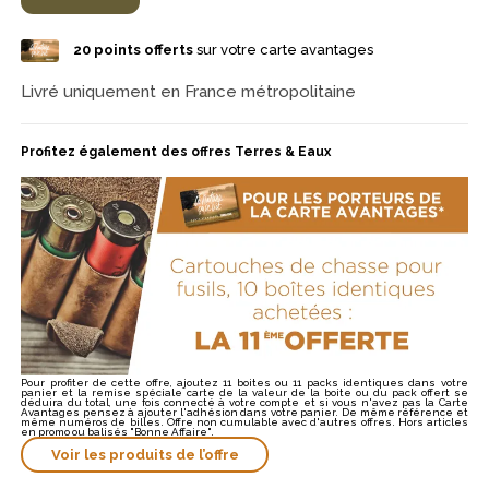
poses rapprochées. Fabriquée en France, l’Open Steel 32
s’adresse aux chasseurs souhaitant une cartouche sans plomb
20
points offerts
sur votre carte avantages
technique, pensée pour offrir une réponse rapide sur le gibier
d’eau dans les actions de chasse les plus vives. Une solution très
pertinente pour ceux qui privilégient une cartouche acier
Livré uniquement en France métropolitaine
dispersante efficace en milieu humide.
Profitez également des offres Terres & Eaux
Pour profiter de cette offre, ajoutez 11 boites ou 11 packs identiques dans votre
panier et la remise spéciale carte de la valeur de la boite ou du pack offert se
déduira du total, une fois connecté à votre compte et si vous n'avez pas la Carte
Avantages pensez à ajouter l'adhésion dans votre panier. De même référence et
même numéros de billes. Offre non cumulable avec d'autres offres. Hors articles
en promo ou balisés "Bonne Affaire".
Voir les produits de l’offre