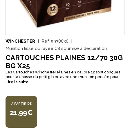
WINCHESTER
Réf.
9938636
Munition lisse ou rayée C8 soumise à déclaration
CARTOUCHES PLAINES 12/70 30G
BG X25
Les Cartouches Winchester Plaines en calibre 12 sont conçues
pour la chasse du petit gibier, avec une munition pensée pour
les sorties traditionnelles en plaine comme au bois. Leur
Lire la suite
conception vise une gerbe régulière et une efficacité constante
sur les distances usuelles de chasse. Avec une charge de 30 g
et une bourre grasse, elles privilégient une dispersion
homogène, particulièrement adaptée à la chasse devant soi.
À PARTIR DE
Ce montage BG apporte une couverture de gerbe efficace à
courte et moyenne distance, idéale pour accompagner la
21,99€
saison sur une large variété de situations. Proposées en plombs
n°6, n°7 ou n°8, ces cartouches permettent d’ajuster la munition
selon l’espèce recherchée et le biotope. Conditionnées en boîte
de 25, elles constituent une solution polyvalente et cohérente