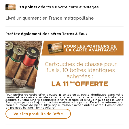
pour garnir la cartouchière.
20
points offerts
sur votre carte avantages
Livré uniquement en France métropolitaine
Profitez également des offres Terres & Eaux
Pour profiter de cette offre, ajoutez 11 boites ou 11 packs identiques dans votre
panier et la remise spéciale carte de la valeur de la boite ou du pack offert se
déduira du total, une fois connecté à votre compte et si vous n'avez pas la Carte
Avantages pensez à ajouter l'adhésion dans votre panier. De même référence et
même numéros de billes. Offre non cumulable avec d'autres offres. Hors articles
en promo ou balisés "Bonne Affaire".
Voir les produits de l’offre