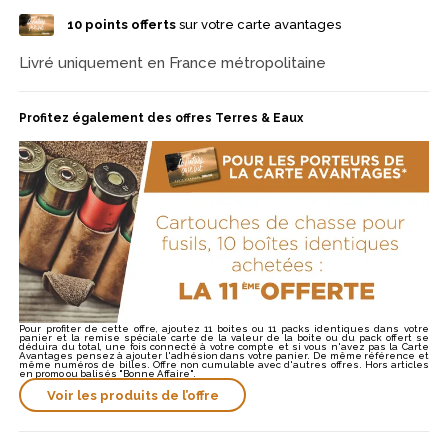
20/70 est une référence soignée pour le petit gibier.
10
points offerts
sur votre carte avantages
Livré uniquement en France métropolitaine
Profitez également des offres Terres & Eaux
Pour profiter de cette offre, ajoutez 11 boites ou 11 packs identiques dans votre
panier et la remise spéciale carte de la valeur de la boite ou du pack offert se
déduira du total, une fois connecté à votre compte et si vous n'avez pas la Carte
Avantages pensez à ajouter l'adhésion dans votre panier. De même référence et
même numéros de billes. Offre non cumulable avec d'autres offres. Hors articles
en promo ou balisés "Bonne Affaire".
Voir les produits de l’offre