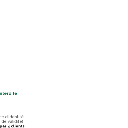
interdite
ce d'identité
 de validité)
 par
4
clients