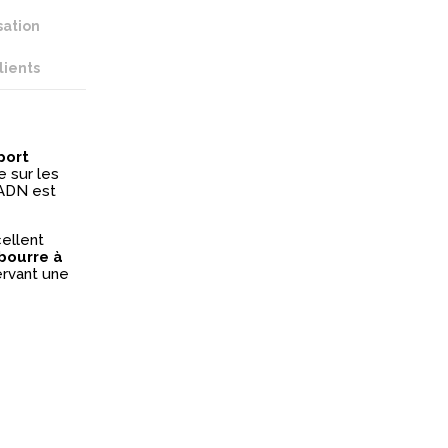
sation
clients
port
e sur les
 ADN est
cellent
bourre à
ervant une