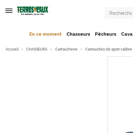
Aller au contenu principal
En ce moment
Chasseurs
Pêcheurs
Caval
Accueil
CHASSEURS
Cartoucherie
Cartouches de sport calibre