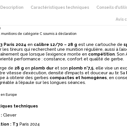
Description
Caractéristiques techniques
Conseils d’utili
Avis 
n
 munitions de catégorie C soumis à déclaration
3 Paris 2024
en
calibre 12/70 – 28 g
est une cartouche de
s
les tireurs qui recherchent une munition régulière, aussi à l’ais
traînement que lorsque l’exigence monte en
compétition
. Son
orienté performance : constance, confort et qualité de gerbe.
arge de
28 g
en
plomb dur
et son
plomb n°7,5
, elle vise un ex
tre vitesse d’exécution, densité d’impacts et douceur au tir. Sa
ipe à obtenir des gerbes
compactes et homogènes
, en cons
gréable à l’épaule sur les longues séances.
 en Europe
tiques techniques
:
Clever
tion : T3
Paris 2024