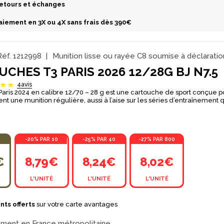
etours et échanges
aiement en 3X ou 4X sans frais dès 390€
Réf.
1212998
Munition lisse ou rayée C8 soumise à déclaratio
CHES T3 PARIS 2026 12/28G BJ N7.5
4
avis
Paris 2024 en calibre 12/70 – 28 g est une cartouche de sport conçue po
nt une munition régulière, aussi à l’aise sur les séries d’entraînement
nte en compétition. Son ADN est clairement orienté performance : co
alité de gerbe. Avec sa charge de 28 g en plomb dur et son plomb n°7,5,
ilibre entre vitesse d’exécution, densité d’impacts et douceur au tir. S
pe à obtenir des gerbes compactes et homogènes, en conservant une s
-20% PAR 10
-25% PAR 40
-27% PAR 800
épaule sur les longues séances.
€
8,79€
8,24€
8,02€
L'UNITÉ
L'UNITÉ
L'UNITÉ
nts offerts
sur votre carte avantages
ement en France métropolitaine