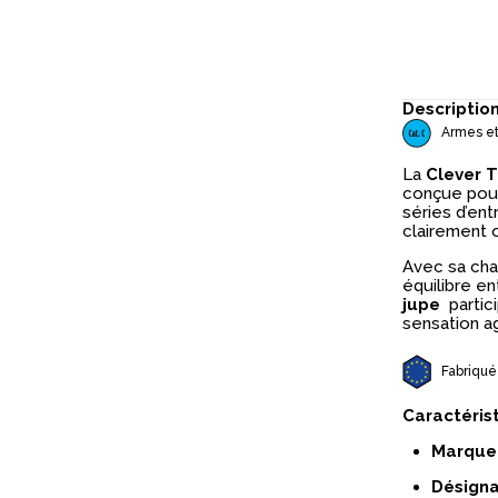
Descriptio
Armes et
La
Clever T
conçue pour 
séries d’en
clairement 
Avec sa ch
équilibre en
jupe
partic
sensation a
Fabriqué
Caractéris
Marque 
Désigna