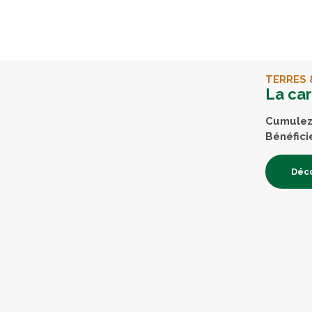
TERRES 
La ca
Cumulez 
Bénéfici
Déco