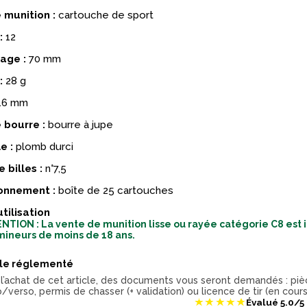
 munition :
cartouche de sport
:
12
age :
70 mm
:
28 g
16 mm
 bourre :
bourre à jupe
e :
plomb durci
e billes :
n°7,5
onnement :
boîte de 25 cartouches
utilisation
NTION : La vente de munition lisse ou rayée catégorie C8 est 
mineurs de moins de 18 ans.
cle réglementé
 l’achat de cet article, des documents vous seront demandés : piè
/verso, permis de chasser (+ validation) ou licence de tir (en cours
Évalué
5.0
/5