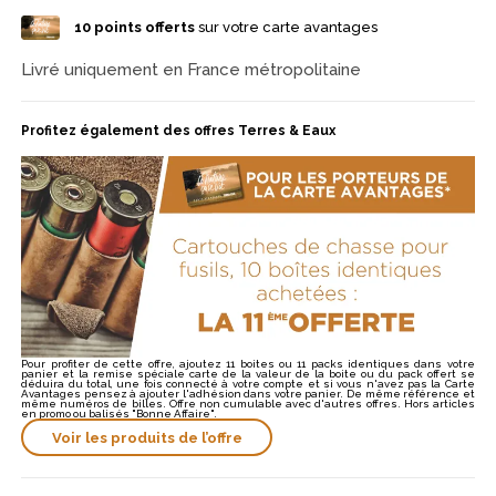
même munition.
10
points offerts
sur votre carte avantages
Livré uniquement en France métropolitaine
Profitez également des offres Terres & Eaux
Pour profiter de cette offre, ajoutez 11 boites ou 11 packs identiques dans votre
panier et la remise spéciale carte de la valeur de la boite ou du pack offert se
déduira du total, une fois connecté à votre compte et si vous n'avez pas la Carte
Avantages pensez à ajouter l'adhésion dans votre panier. De même référence et
même numéros de billes. Offre non cumulable avec d'autres offres. Hors articles
en promo ou balisés "Bonne Affaire".
Voir les produits de l’offre