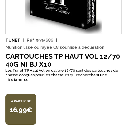
TUNET
Réf.
9935686
Munition lisse ou rayée C8 soumise à déclaration
CARTOUCHES TP HAUT VOL 12/70
40G NI BJ X10
Les Tunet TP Haut Vol en calibre 12/70 sont des cartouches de
chasse conçues pour les chasseurs qui recherchent une
munition orientée efficacité et vitesse élevée, notamment au
Lire la suite
vol et au passage, lorsque les distances varient. Avec une
charge de 40 g, elles s’adressent aux sorties où l’on souhaite des
résultats constants sur le petit gibier à plumes. Cette version en
plomb nickelé met l’accent sur une pénétration efficace, utile à
À PARTIR DE
moyenne et longue distance, en conservant une cartouche
régulière et cohérente au tir. La conception en bourre à jupe
16,99€
accompagne ce profil en recherchant une gerbe dense,
homogène et régulière. Proposées en plombs n°2, n°4 ou n°6 et
fabriquées en France, elles sont conditionnées en boîte de
10 pour préparer la saison et enchaîner les sorties avec la