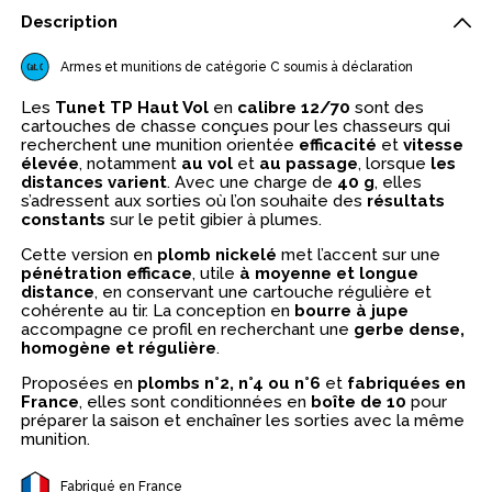
Description
Armes et munitions de catégorie C soumis à déclaration
Les
Tunet TP Haut Vol
en
calibre 12/70
sont des
cartouches de chasse conçues pour les chasseurs qui
recherchent une munition orientée
efficacité
et
vitesse
élevée
, notamment
au vol
et
au passage
, lorsque
les
distances varient
. Avec une charge de
40 g
, elles
s’adressent aux sorties où l’on souhaite des
résultats
constants
sur le petit gibier à plumes.
Cette version en
plomb nickelé
met l’accent sur une
pénétration efficace
, utile
à moyenne et longue
distance
, en conservant une cartouche régulière et
cohérente au tir. La conception en
bourre à jupe
accompagne ce profil en recherchant une
gerbe dense,
homogène et régulière
.
Proposées en
plombs n°2, n°4 ou n°6
et
fabriquées en
France
, elles sont conditionnées en
boîte de 10
pour
préparer la saison et enchaîner les sorties avec la même
munition.
Fabriqué en France