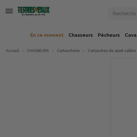
Aller au contenu principal
En ce moment
Chasseurs
Pêcheurs
Caval
Accueil
CHASSEURS
Cartoucherie
Cartouches de sport calibre