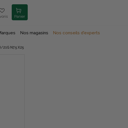
voris
Panier
Marques
Nos magasins
Nos conseils d'experts
21G N7.5 X25