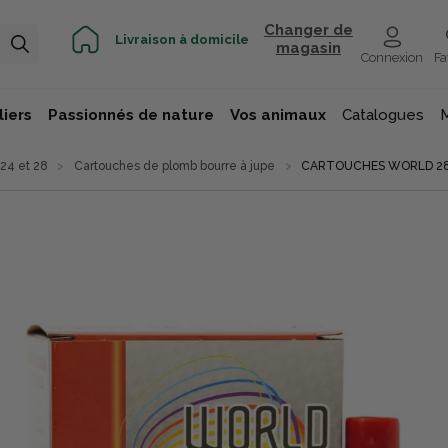
Changer de
Livraison à domicile
magasin
Connexion
Fa
iers
Passionnés de nature
Vos animaux
Catalogues
 24 et 28
Cartouches de plomb bourre à jupe
CARTOUCHES WORLD 28/