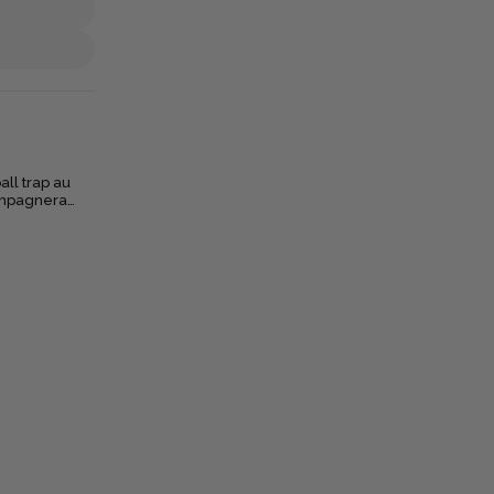
ll trap au
compagnera