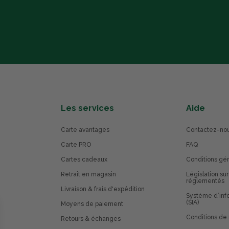
Les services
Aide
Carte avantages
Contactez-no
Carte PRO
FAQ
Cartes cadeaux
Conditions gé
Retrait en magasin
Législation sur
réglementés
Livraison & frais d'expédition
Système d’info
(SIA)
Moyens de paiement
Conditions de 
Retours & échanges