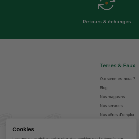
Retours & échanges
Terres & Eaux
Qui sommes-nous ?
Blog
Nos magasins
Nos services
Nos offres d'emploi
Catalogues en ligne
Cookies
Jeu concours
Lorsque vous visitez notre site, des cookies sont déposés sur