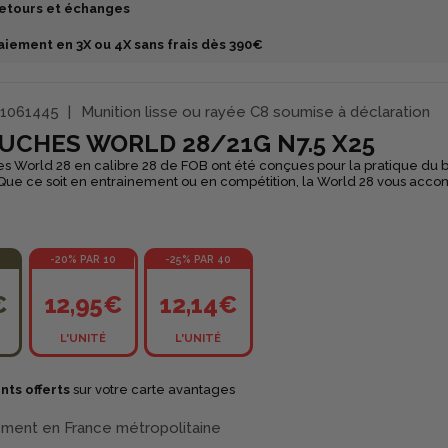
etours et échanges
aiement en 3X ou 4X sans frais dès 390€
1061445
Munition lisse ou rayée C8 soumise à déclaration
UCHES WORLD 28/21G N7.5 X25
s World 28 en calibre 28 de FOB ont été conçues pour la pratique du ba
. Que ce soit en entrainement ou en compétition, la World 28 vous ac
sur les distances de tir courantes.
-20% PAR 10
-25% PAR 40
€
12,95€
12,14€
L'UNITÉ
L'UNITÉ
nts offerts
sur votre carte avantages
ement en France métropolitaine