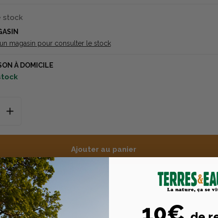
e stock
GASIN
 un magasin pour consulter le stock
SON À DOMICILE
 stock
Ajouter au panier
10€
de r