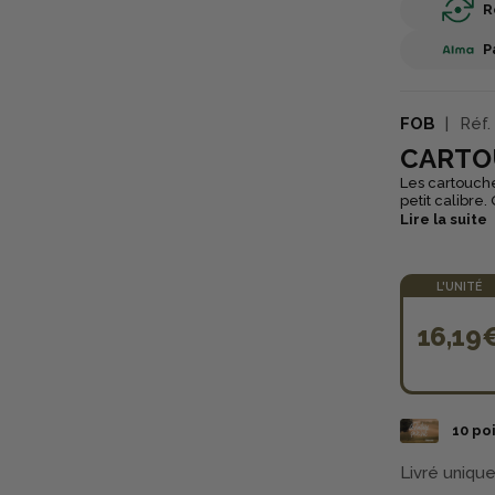
R
P
FOB
Réf.
CARTO
Les cartouche
petit calibre
parfaitement 
Lire la suite
L'UNITÉ
16,19
10
poi
Livré uniqu