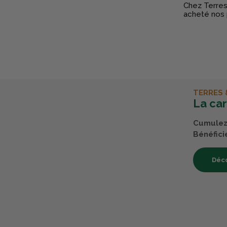
Chez Terres 
acheté nos 
TERRES 
La ca
Cumulez 
Bénéfici
Déco