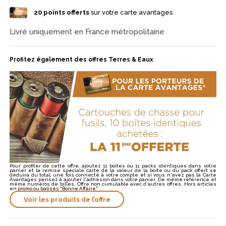
elles sont fabriquées en France et conditionnées en boîte de 25.
20
points offerts
sur votre carte avantages
Livré uniquement en France métropolitaine
Profitez également des offres Terres & Eaux
Pour profiter de cette offre, ajoutez 11 boites ou 11 packs identiques dans votre
panier et la remise spéciale carte de la valeur de la boite ou du pack offert se
déduira du total, une fois connecté à votre compte et si vous n'avez pas la Carte
Avantages pensez à ajouter l'adhésion dans votre panier. De même référence et
même numéros de billes. Offre non cumulable avec d'autres offres. Hors articles
en promo ou balisés "Bonne Affaire".
Voir les produits de l’offre