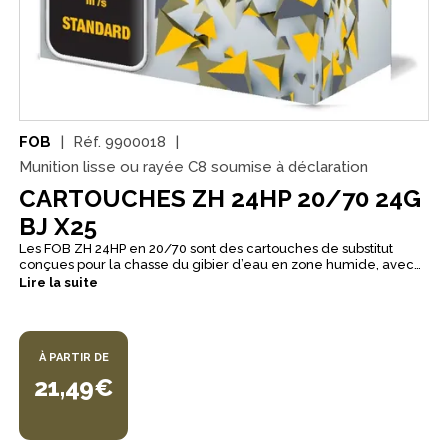
FOB
Réf.
9900018
Munition lisse ou rayée C8 soumise à déclaration
CARTOUCHES ZH 24HP 20/70 24G
BJ X25
Les FOB ZH 24HP en 20/70 sont des cartouches de substitut
conçues pour la chasse du gibier d’eau en zone humide, avec
une ambition claire : offrir une munition très régulière et
Lire la suite
performante lorsque les conditions sont exigeantes. Leur
conception vise à conserver une gerbe bien structurée pour des
résultats constants en action de chasse. Composées de fer doux
et d’une bourre à godet spécifique, elles sont pensées pour
À PARTIR DE
protéger les canons en évitant tout contact des grenailles avec
les parois. La vitesse élevée et la concentration de gerbe sont
21,49€
annoncées pour obtenir une efficacité comparable à des
cartouches acier HP. En version Hautes Performances (HP), ces
cartouches doivent être utilisées dans des armes éprouvées
billes d’acier (poinçon fleur de lys). Disponibles en n°5 ou n°6,