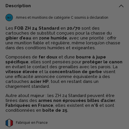
Description
Armes et munitions de catégorie C soumis à déclaration
Les
FOB ZH 24 Standard
en
20/70
sont des
cartouches de substitut conçues pour la chasse du
gibier d’eau
en
zone humide
, avec une priorité : offrir
une munition fiable et régulière, même lorsqu’on chasse
dans des conditions humides et exigeantes.
Composées de
fer doux
et d’une
bourre à jupe
spécifique
, elles sont pensées pour
protéger le canon
en évitant le contact des grenailles avec les parois. La
vitesse élevée
et la
concentration de gerbe
visent
une efficacité annoncée comme équivalente à des
cartouches
acier HP
, tout en restant dans un
chargement standard.
Autre atout majeur : les ZH 24 Standard peuvent être
tirées dans des
armes non éprouvées billes d’acier
.
Fabriquées en France
, elles existent en
n°6
et sont
conditionnées en
boîte de 25
.
Fabriqué en France