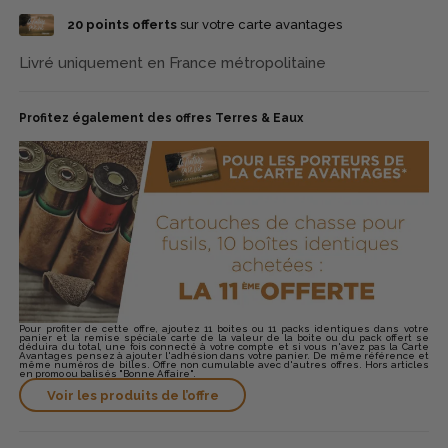
20
points offerts
sur votre carte avantages
Livré uniquement en France métropolitaine
Profitez également des offres Terres & Eaux
Pour profiter de cette offre, ajoutez 11 boites ou 11 packs identiques dans votre
panier et la remise spéciale carte de la valeur de la boite ou du pack offert se
déduira du total, une fois connecté à votre compte et si vous n'avez pas la Carte
Avantages pensez à ajouter l'adhésion dans votre panier. De même référence et
même numéros de billes. Offre non cumulable avec d'autres offres. Hors articles
en promo ou balisés "Bonne Affaire".
Voir les produits de l’offre