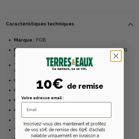
Caractéristiques techniques
Marque :
FOB
Désignation :
CARTOUCHES ZH 24STD 20/70 24G
BJ X25
Type de munition :
Cartouches de substitut
standard
10€
Calibre :
20
de remise
Chambrage :
70 mm
Votre adresse email :
Charge :
24 g
Culot :
16 mm
Type de bourre :
Bourre à jupe
Inscrivez-vous dès maintenant et profitez
de vos 10€ de remise dès 69€ d'achats
Type de grenailles :
acier doux
(valable uniquement en livraison à