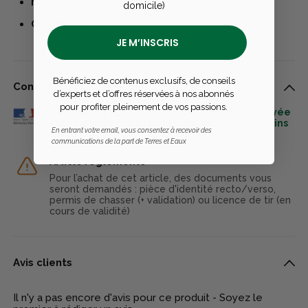
N° :
6
domicile)
Conditionnement :
Boîte de 25 cartouches
JE M’INSCRIS
Bénéficiez de contenus exclusifs, de conseils
Conseils d’utilisation
d’experts et d’offres réservées à nos abonnés
pour profiter pleinement de vos passions.
ATTENTION : La vente de munition lisse ou rayée
catégorie C8 est interdite aux mineurs de moins
En entrant votre email, vous consentez à recevoir des
de 18 ans.
communications de la part de Terres et Eaux
Article réglementé
Pour l’achat de cet article, des documents vous
seront demandés : pièce d'identité recto/verso,
permis de chasser (+ validation) ou licence de tir (en
cours de validité)
Avis clients
Il n'y a pas encore d'avis pour ce produit - Soyez le