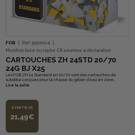
FOB
Réf.
9900014
Munition lisse ou rayée C8 soumise à déclaration
CARTOUCHES ZH 24STD 20/70
24G BJ X25
Les FOB ZH 24 Standard en 20/70 sont des cartouches de
substitut conçues pour la chasse du gibier d’eau en zone
humide, avec une priorité : offrir une munition fiable et
Lire la suite
régulière, même lorsqu’on chasse dans des conditions humides
et exigeantes. Composées de fer doux et d’une bourre à jupe
spécifique, elles sont pensées pour protéger le canon en évitant
le contact des grenailles avec les parois. La vitesse élevée et la
À PARTIR DE
concentration de gerbe visent une efficacité annoncée comme
équivalente à des cartouches acier HP, tout en restant dans un
21,49€
chargement standard. Autre atout majeur : les ZH 24 Standard
peuvent être tirées dans des armes non éprouvées billes
d’acier. Fabriquées en France, elles existent en n°6 et sont
conditionnées en boîte de 25.