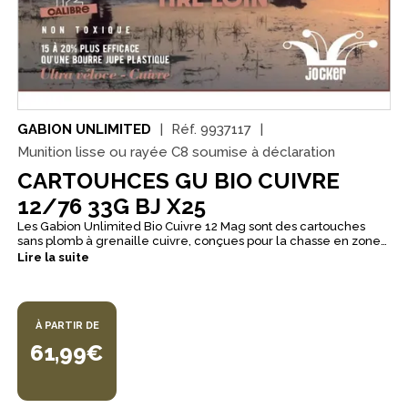
GABION UNLIMITED
Réf.
9937117
Munition lisse ou rayée C8 soumise à déclaration
CARTOUHCES GU BIO CUIVRE
12/76 33G BJ X25
Les Gabion Unlimited Bio Cuivre 12 Mag sont des cartouches
sans plomb à grenaille cuivre, conçues pour la chasse en zone
humide. Elles s’adressent aux chasseurs de migrateurs et de
Lire la suite
gibier d’eau qui recherchent une munition HP avec des résultats
constants. En 12 Magnum (76 mm) avec une charge de 33 g
Hautes Performances et une bourre à jupe, elles visent une
gerbe dense, homogène et régulière, avec une pénétration
À PARTIR DE
efficace pour rester efficaces quand les distances varient,
notamment à moyenne et longue distance. Disponibles en n°4
61,99€
ou n°6, elles conviennent aux chasses au poste, à la passée, au
vol ou au posé, notamment lors de la migration. Elles
nécessitent un fusil éprouvé billes d’acier.