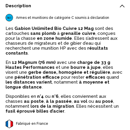
Description
Armes et munitions de catégorie C soumis à déclaration
Les
Gabion Unlimited Bio Cuivre 12 Mag
sont des
cartouches
sans plomb
à
grenaille cuivre
, conçues
pour la chasse
en zone humide
. Elles s’adressent aux
chasseurs de migrateurs et de gibier d’eau qui
recherchent une munition HP avec des
résultats
constants
.
En
12 Magnum (76 mm)
avec une
charge de 33 g
Hautes Performances
et une
bourre à jupe
, elles
visent une
gerbe dense, homogène et régulière
, avec
une
pénétration efficace
pour rester
efficaces
quand
les distances varient
, notamment
à moyenne et
longue distance
.
Disponibles en
n°4
ou
n°6
, elles conviennent aux
chasses
au poste
,
à la passée
,
au vol
ou
au posé
,
notamment
lors de la migration
. Elles nécessitent un
fusil éprouvé billes d’acier
.
Fabriqué en France