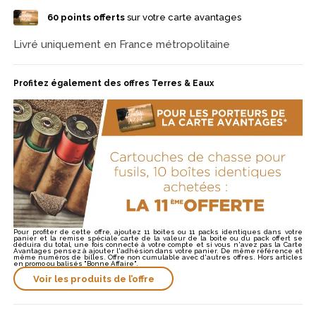
60
points offerts
sur votre carte avantages
Livré uniquement en France métropolitaine
Profitez également des offres Terres & Eaux
Pour profiter de cette offre, ajoutez 11 boites ou 11 packs identiques dans votre
panier et la remise spéciale carte de la valeur de la boite ou du pack offert se
déduira du total, une fois connecté à votre compte et si vous n'avez pas la Carte
Avantages pensez à ajouter l'adhésion dans votre panier. De même référence et
même numéros de billes. Offre non cumulable avec d'autres offres. Hors articles
en promo ou balisés "Bonne Affaire".
Voir les produits de l’offre