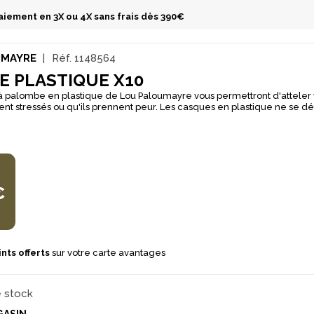
aiement en 3X ou 4X sans frais dès 390€
UMAYRE
Réf.
1148564
E PLASTIQUE X10
à palombe en plastique de Lou Paloumayre vous permettront d'atteler 
s ou qu'ils prennent peur. Les casques en plastique ne se déforment pas
t pas pour ne pas effrayer les oiseaux sauvages. Les casques sont réglab
juster à la morphologie de vos appelants. Les yeux sont peints pour don
l possible.
€
nts offerts
sur votre carte avantages
e stock