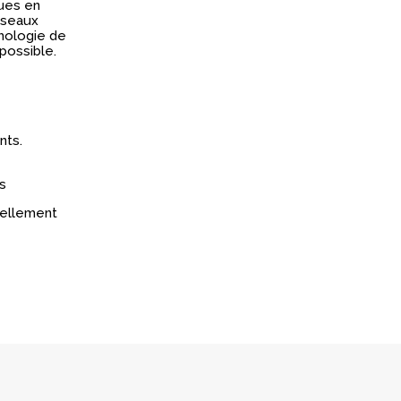
ques en
iseaux
phologie de
possible.
nts.
s
réellement