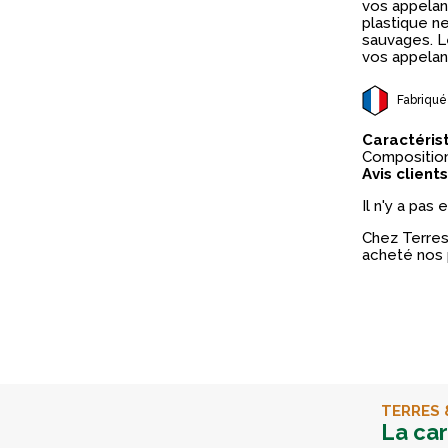
vos appelant
plastique ne
sauvages. L
vos appelant
Fabriqué
Caractéris
Composition 
Avis clients
Il n'y a pas
Chez Terres 
acheté nos 
TERRES 
La ca