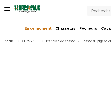
Aller au contenu principal
En ce moment
Chasseurs
Pêcheurs
Caval
Accueil
CHASSEURS
Pratiques de chasse
Chasse du pigeon et