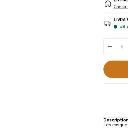
EN MA
Choisir
LIVRAI
18
Descriptio
Les casques