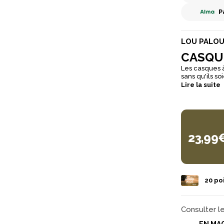
P
LOU PALO
CASQU
Les casques 
sans qu'ils soient stressé
et ne brillen
Lire la suite
pouvoir les a
le plus nature
23,99
20
poi
Consulter l