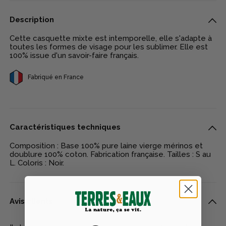
Description
Cette casquette mixte est intemporelle, elle s'adapte à
toutes les formes de visage pour les sublimer. Elle est
100% issue d'un savoir-faire français.
Fabriqué en France
Caractéristiques techniques
Composition : Base 100% pure laine vierge mérinos et
doublure 100% coton. Fabrication française. Tailles : S au
L. Coloris : Noir.
Avis clients