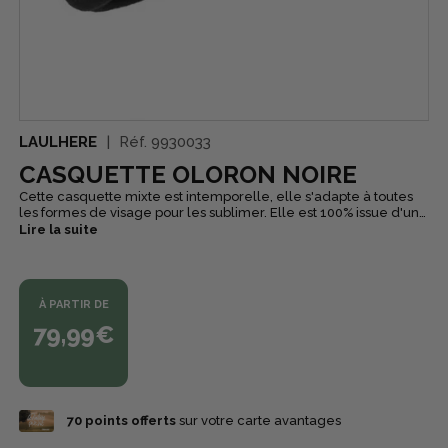
LAULHERE
Réf.
9930033
CASQUETTE OLORON NOIRE
Cette casquette mixte est intemporelle, elle s'adapte à toutes
les formes de visage pour les sublimer. Elle est 100% issue d'un
savoir-faire français.
Lire la suite
À PARTIR DE
79,99€
70
points offerts
sur votre carte avantages