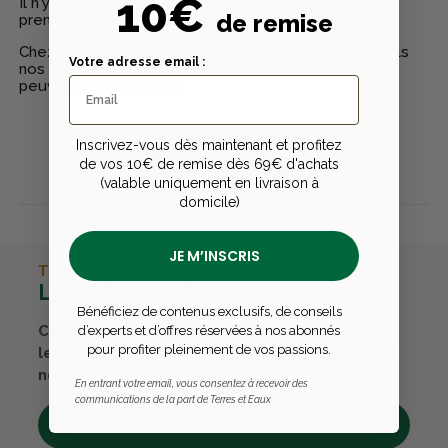
10€
Il n'y a pas encore d'avis pour ce produit - Soyez le
de remise
premier à rédiger un avis
Chez Terres & Eaux, les avis sont 100% certifiés : seuls
Votre adresse email :
nos clients ayant réellement acheté nos produits
peuvent laisser un avis
Inscrivez-vous dès maintenant et profitez
Publier un avis
de vos 10€ de remise dès 69€ d'achats
(valable uniquement en livraison à
domicile)
JE M’INSCRIS
TERRES & EAUX
La carte avantages
Bénéficiez de contenus exclusifs, de conseils
Cumulez des points passions et convertissez-
d’experts et d’offres réservées à nos abonnés
pour profiter pleinement de vos passions.
les en bons cadeaux. Bénéficiez également de
nombreux autres avantages.
En entrant votre email, vous consentez à recevoir des
communications de la part de Terres et Eaux
Découvrez tous ses avantages