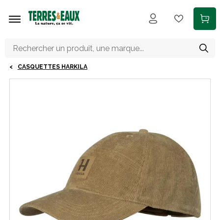
Aller au contenu principal
CASQUETTES HARKILA