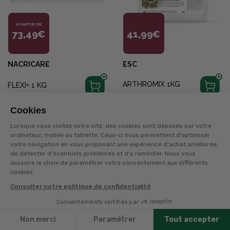
À PARTIR DE
73,49€
41,99€
NACRICARE
ESC
ARTHROMIX 1KG
FLEXI+ 1 KG
+
40
points
sur la carte
+
70
points
sur la carte
Cookies
Disponible en livraison
Disponible en livraison
Lorsque vous visitez notre site, des cookies sont déposés sur votre
ordinateur, mobile ou tablette. Ceux-ci nous permettent d'optimiser
votre navigation en vous proposant une expérience d'achat améliorée,
de détecter d'éventuels problèmes et d'y remédier. Nous vous
laissons le choix de paramétrer votre consentement aux différents
cookies.
Consulter notre politique de confidentialité
Consentements certifiés par
Filtres
Non merci
Paramétrer
Tout accepter