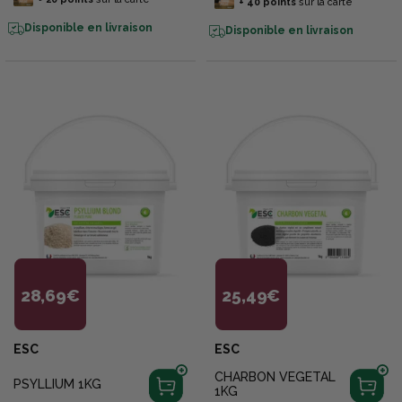
+
40
points
sur la carte
Disponible en livraison
Disponible en livraison
28,69€
25,49€
ESC
ESC
CHARBON VEGETAL
PSYLLIUM 1KG
1KG