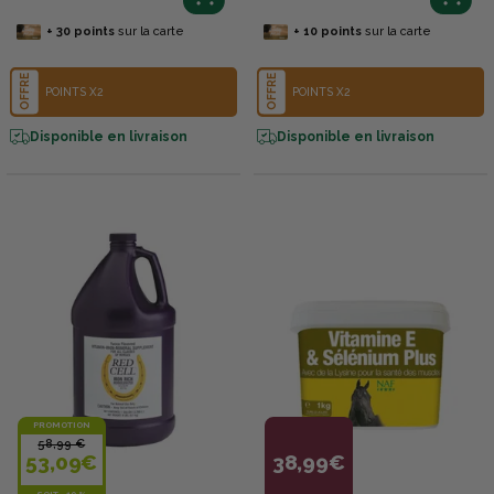
+
30
points
sur la carte
+
10
points
sur la carte
OFFRE
OFFRE
POINTS X2
POINTS X2
Disponible en livraison
Disponible en livraison
PROMOTION
58,99 €
53,09€
38,99€