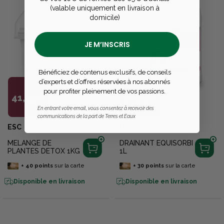
(valable uniquement en livraison à
domicile)
JE M’INSCRIS
Bénéficiez de contenus exclusifs, de conseils
d’experts et d’offres réservées à nos abonnés
pour profiter pleinement de vos passions.
41,99€
36,29€
En entrant votre email, vous consentez à recevoir des
communications de la part de Terres et Eaux
ESC
HORSE MASTER
MELANGE DE
DRAINANT EQUISORBI
PLANTES DETOX 1KG
1L
+
40
points
sur la carte
+
30
points
sur la carte
Disponible en livraison
Disponible en livraison