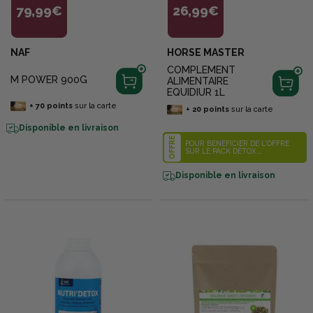
79,99€
26,99€
NAF
HORSE MASTER
COMPLEMENT
M POWER 900G
ALIMENTAIRE
EQUIDIUR 1L
+
70
points
sur la carte
+
20
points
sur la carte
Disponible en livraison
OFFRE
POUR BÉNÉFICIER DE L'OFFRE
SUR LE PACK DÉTOX,
IDENTIFIEZ-VOUS SUR LE SITE
INTERNET, METTEZ DANS
VOTRE PANIER 1 POT
Disponible en livraison
D'ÉQUIFLORA 1.5KG + 1 BIDON
D'1 LITRE D'ÉQUIDIUR. L'OFFRE
S'APPLIQUERA
AUTOMATIQUEMENT LORSQUE
VOUS VALIDEREZ VOTRE
PANIER.