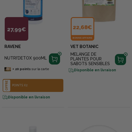
22,68€
27,99€
BONNE AFFAIRE
RAVENE
VET BOTANIC
MELANGE DE
NUTRI'DETOX 900ML
PLANTES POUR
SABOTS SENSIBLES
+
20
points
sur la carte
Disponible en livraison
OFFRE
POINTS X2
Disponible en livraison