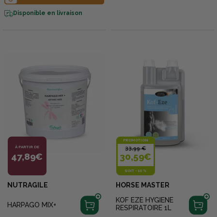
Disponible en livraison
PROMOTION
À PARTIR DE
33,99 €
47,89€
30,59€
SOIT
-
10 %
NUTRAGILE
HORSE MASTER
KOF EZE HYGIENE
HARPAGO MIX+
RESPIRATOIRE 1L