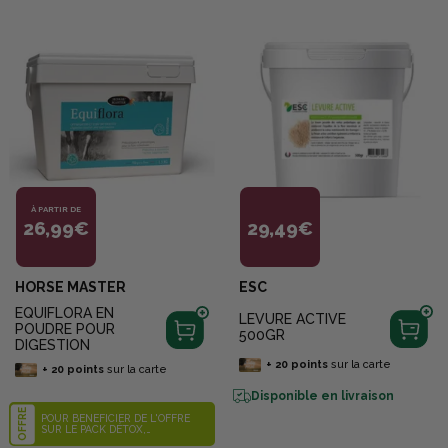
À PARTIR DE
26,99€
29,49€
HORSE MASTER
ESC
EQUIFLORA EN
LEVURE ACTIVE
POUDRE POUR
500GR
DIGESTION
+
20
points
sur la carte
+
20
points
sur la carte
Disponible en livraison
OFFRE
POUR BÉNÉFICIER DE L'OFFRE
SUR LE PACK DÉTOX,
IDENTIFIEZ-VOUS SUR LE SITE