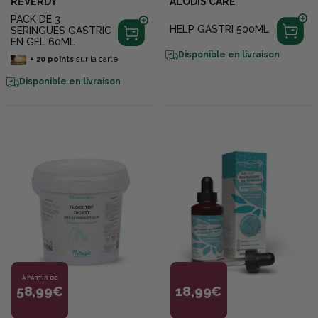
REVERDY
ALODIS CARE
PACK DE 3
HELP GASTRI 500ML
SERINGUES GASTRIC
EN GEL 60ML
Disponible en livraison
+
20
points
sur la carte
Disponible en livraison
À PARTIR DE
58,99€
18,99€