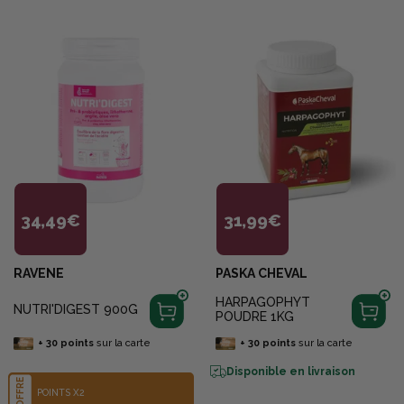
34,49€
31,99€
RAVENE
PASKA CHEVAL
HARPAGOPHYT
NUTRI'DIGEST 900G
POUDRE 1KG
+
30
points
sur la carte
+
30
points
sur la carte
Disponible en livraison
OFFRE
POINTS X2