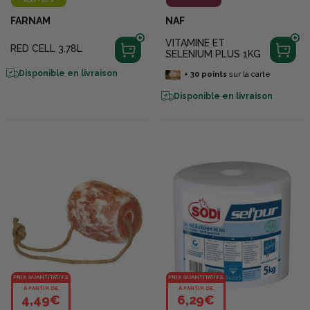
SOIT
-
10 %
FARNAM
NAF
VITAMINE ET
RED CELL 3.78L
SELENIUM PLUS 1KG
Disponible en livraison
+
30
points
sur la carte
Disponible en livraison
PRIX QUANTITATIFS
PRIX QUANTITATIFS
À PARTIR DE
À PARTIR DE
4,49€
6,29€