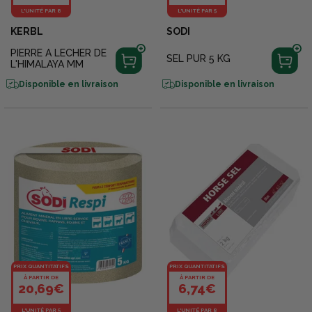
L'UNITÉ PAR 8
L'UNITÉ PAR 5
KERBL
SODI
PIERRE A LECHER DE
SEL PUR 5 KG
L'HIMALAYA MM
Disponible en livraison
Disponible en livraison
PRIX QUANTITATIFS
PRIX QUANTITATIFS
À PARTIR DE
À PARTIR DE
20,69€
6,74€
L'UNITÉ PAR 5
L'UNITÉ PAR 8