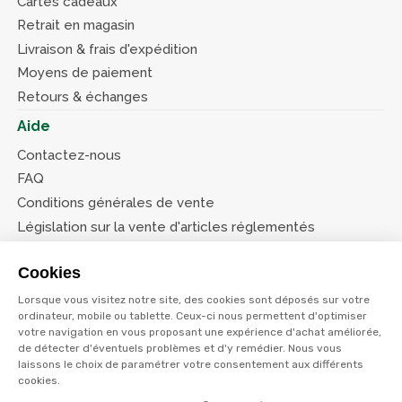
Cartes cadeaux
Retrait en magasin
Livraison & frais d'expédition
Moyens de paiement
Retours & échanges
Aide
Contactez-nous
FAQ
Conditions générales de vente
Législation sur la vente d'articles réglementés
Système d’information sur les armes (SIA)
Cookies
Conditions de nos offres
Lorsque vous visitez notre site, des cookies sont déposés sur votre
Suivez-nous
ordinateur, mobile ou tablette. Ceux-ci nous permettent d'optimiser
votre navigation en vous proposant une expérience d'achat améliorée,
de détecter d'éventuels problèmes et d'y remédier. Nous vous
laissons le choix de paramétrer votre consentement aux différents
cookies.