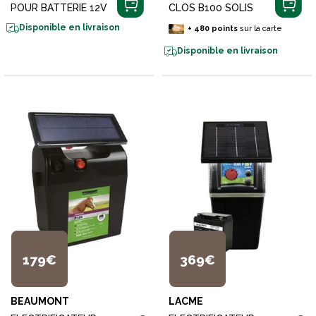
POUR BATTERIE 12V
CLOS B100 SOLIS
Disponible en livraison
+
480
points
sur la carte
Disponible en livraison
179€
369€
BEAUMONT
LACME