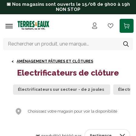
Aller au contenu principal
📅 Nos magasins sont ouverts le 15/08 de 9h00 à 19h
NON STOP
AMÉNAGEMENT PÂTURES ET CLÔTURES
Electrificateurs de clôture
Électrificateurs sur secteur - de 2 joules
Électrif
Choisissez votre magasin pour voir la disponibilité
35
produit(s) trié(s) par