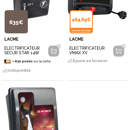
464,69€
635€
BONNE AFFAIRE
LACME
LACME
ELECTRIFICATEUR
ELECTRIFICATEUR
SECUR STAR 14W
VMAX XV
Épuisé en livraison
+
630
points
sur la carte
Indisponible