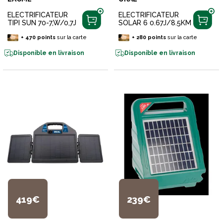
ELECTRIFICATEUR
ELECTRIFICATEUR
TIPI SUN 70-7,W/0,7J
SOLAR 6 0.67J/8.5KM
+
470
points
sur la carte
+
280
points
sur la carte
Disponible en livraison
Disponible en livraison
419€
239€