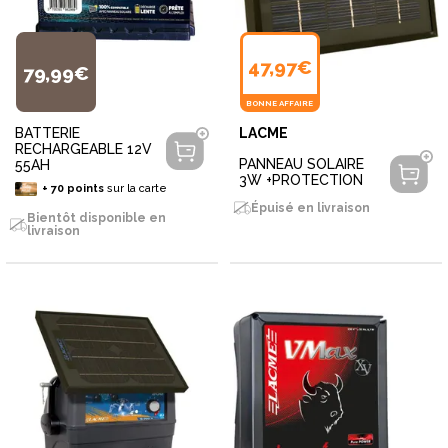
47,97€
79,99€
BONNE AFFAIRE
BATTERIE
LACME
RECHARGEABLE 12V
PANNEAU SOLAIRE
55AH
3W +PROTECTION
+
70
points
sur la carte
Épuisé en livraison
Bientôt disponible en
livraison