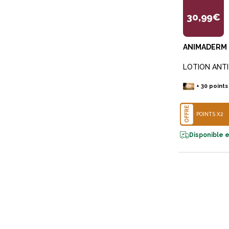
30,99€
ANIMADERM
LOTION ANTI
+
30
points
OFFRE
POINTS X2
Disponible e