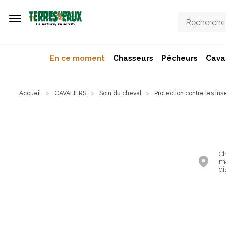
Aller au contenu principal
En ce moment
Chasseurs
Pêcheurs
Caval
Accueil
CAVALIERS
Soin du cheval
Protection contre les ins
Ch
ma
di