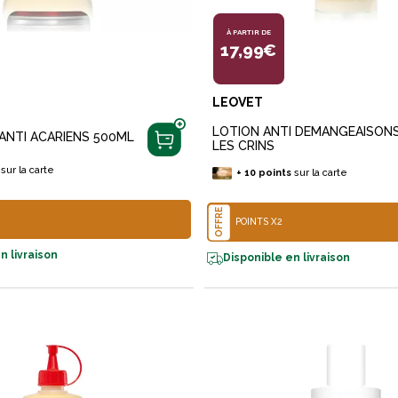
À PARTIR DE
17,99€
LEOVET
LOTION ANTI DEMANGEAISON
ANTI ACARIENS 500ML
LES CRINS
sur la carte
+
10
points
sur la carte
OFFRE
POINTS X2
n livraison
Disponible en livraison