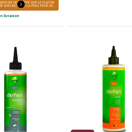
OFFRE
ÉFICIER DE L'OFFRE SUR LE FLACON
POINTS X2
DE SOIN BIO POUR LA PEAU POUR 1€
 IDENTIFIEZ VOUS SUR LE SITE
 AVEC UNE CARTE DE FIDÉLITÉ EN
 VALIDITÉ, PLACEZ DANS VOTRE
n livraison
E FLACON D'HUILE BIO POU RLA PEAU
ODE ARTICLE 59501 + LE BIDON
BIO POUR LA PEAU DE 2.5L CODE
1221821. L'OFFRE S'APPLIQUERA
IQUEMENT LOSQUE VOUS
Z VOTRE PANIER.