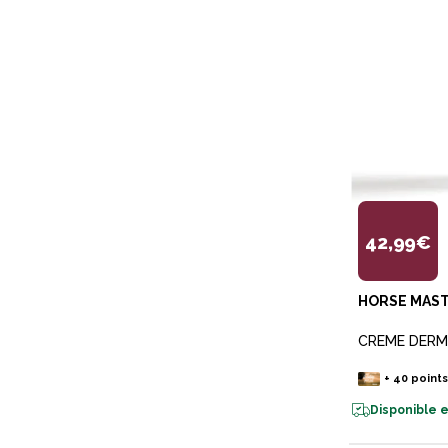
42,99€
HORSE MAS
CREME DERM
+
40
point
Disponible e