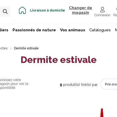
Changer de
Livraison à domicile
magasin
Connexion
Fa
iers
Passionnés de nature
Vos animaux
Catalogues
ectes
Dermite estivale
Dermite estivale
oisissez votre
gasin pour voir la
9
produit(s) trié(s) par
sponibilité