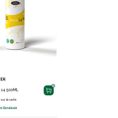
TER
 14 500ML
s
sur la carte
n livraison