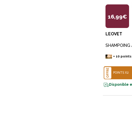
16,99€
LEOVET
SHAMPOING 
+
10
points
OFFRE
POINTS X2
Disponible e