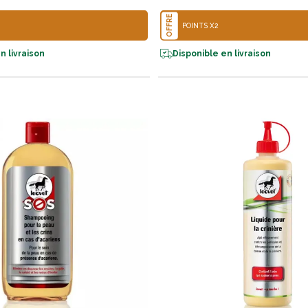
OFFRE
POINTS X2
n livraison
Disponible en livraison