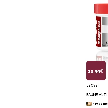
12,99€
LEOVET
BAUME ANTI 
+
10
points