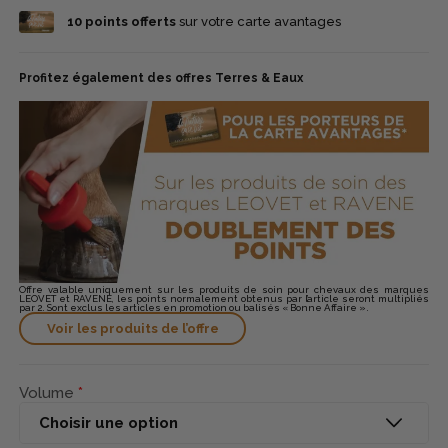
ciblée : percer le bouchon, appliquer la lotion tous les 1 à 2 jours
10
points offerts
sur votre carte avantages
sur la base de la crinière et masser doucement pour bien
répartir Manipulation : se laver les mains après usage renforce
l’hygiène. Précautions : usage externe, tenir hors portée des
enfants et éviter contact avec les yeux.
Profitez également des offres Terres & Eaux
Offre valable uniquement sur les produits de soin pour chevaux des marques
LEOVET et RAVENE, les points normalement obtenus par l’article seront multipliés
par 2. Sont exclus les articles en promotion ou balisés « Bonne Affaire ».
Voir les produits de l’offre
Volume