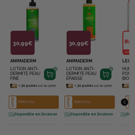
89,
30,99€
30,99€
AVANTA
ANIMADERM
ANIMADERM
LEOV
LOTION ANTI-
LOTION ANTI-
HUILE
DERMITE PEAU
DERMITE PEAU
POUR 
FINE
EPAISSE
BIO
+
30
points
sur la carte
+
30
points
sur la carte
+
OFFRE
OFFRE
OFFRE
POINTS X2
POINTS X2
Disponible en livraison
Disponible en livraison
Disp