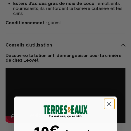
Esters d’acides gras de noix de coco
: émollients
nourrissants, ils renforcent la barrière cutanée et les
crins
Conditionnement :
500ml
Conseils d’utilisation
Découvrez la lotion anti démangeaison pour la crinière
de chez Leovet !
10€