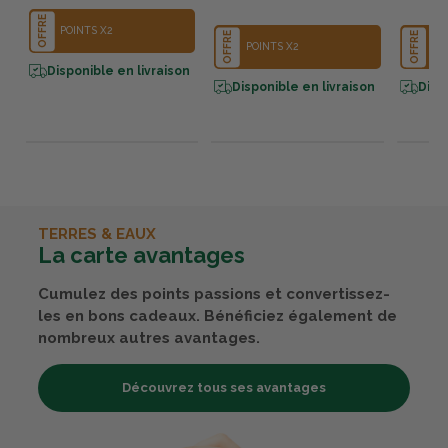
OFFRE
POINTS X2
OFFRE
OFFRE
POINTS X2
PO
Disponible en livraison
Disponible en livraison
Disp
TERRES & EAUX
La carte avantages
Cumulez des points passions et convertissez-
les en bons cadeaux. Bénéficiez également de
nombreux autres avantages.
Découvrez tous ses avantages