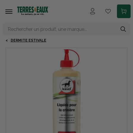
Aller au contenu principal
DERMITE ESTIVALE