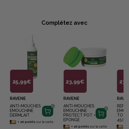
Complétez avec
25,99€
23,99€
27,
RAVENE
RAVENE
RAVE
ANTI-MOUCHES
ANTI-MOUCHES
REPUL
EMOUCHINE
EMOUCHINE
EMOU
DERMLAIT
PROTECT POT +
TOTAL
EPONGE
450M
+
20
points
sur la carte
+
20
points
sur la carte
+
2