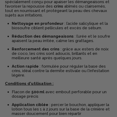
spécialement conçu pour apaiser les démangeaisons et
favoriser la repousse des
crins
abîmés ou clairsemés,
tout en nourrissant et protégeant la peau des chevaux
sujets aux irritations.
Nettoyage en profondeur
: l’acide salicylique et la
biosoufre ciblent pellicules et excès de sébum.
Réduction des démangeaisons
: l’urée et le soufre
apaisent la peau irritée, calme les grattages.
Renforcement des crins
: grâce aux esters de noix
de coco, les crins sont adoucis, brillants et en
meilleure santé après quelques jours.
Action rapide
: formulée pour réguler la base des
crins, idéal contre la dermite estivale ou l'infestation
légère.
Conditions d'utilisation :
Flacon de
500 ml
avec embout perforable pour un
dosage précis
Application ciblée
: percer le bouchon, appliquer la
lotion tous les 1 à 2 jours sur la base de la crinière et
masser doucement pour bien répartir