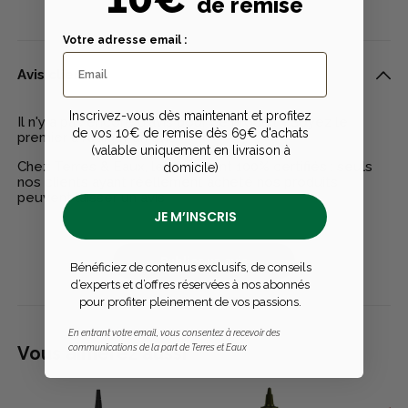
de remise
Votre adresse email :
Avis clients
Inscrivez-vous dès maintenant et profitez
Il n'y a pas encore d'avis pour ce produit - Soyez le
de vos 10€ de remise dès 69€ d'achats
premier à rédiger un avis
(valable uniquement en livraison à
Chez Terres & Eaux, les avis sont 100% certifiés : seuls
domicile)
nos clients ayant réellement acheté nos produits
peuvent laisser un avis
JE M’INSCRIS
Publier un avis
Bénéficiez de contenus exclusifs, de conseils
d’experts et d’offres réservées à nos abonnés
pour profiter pleinement de vos passions.
En entrant votre email, vous consentez à recevoir des
communications de la part de Terres et Eaux
Vous aimerez aussi