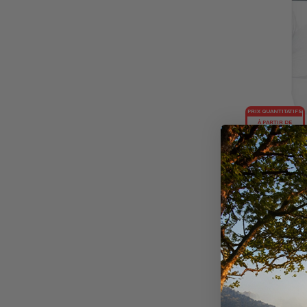
PRIX QUANTITATIFS
À PARTIR DE
20,39€
L'UNITÉ PAR 2
NACRICARE
ARGILE NACRI
+
20
points
Disponible e