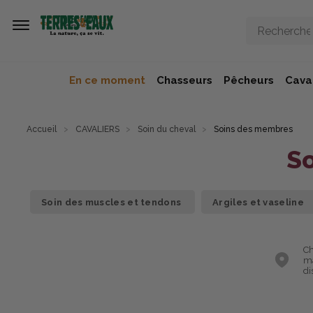
Aller au contenu principal
En ce moment
Chasseurs
Pêcheurs
Caval
Accueil
CAVALIERS
Soin du cheval
Soins des membres
S
Soin des muscles et tendons
Argiles et vaseline
Ch
ma
di