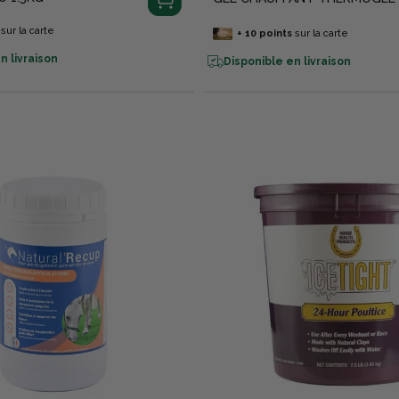
sur la carte
+
10
points
sur la carte
n livraison
Disponible en livraison