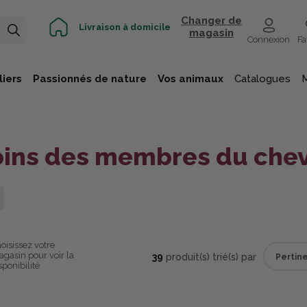
Changer de
Livraison à domicile
magasin
Connexion
Fa
iers
Passionnés de nature
Vos animaux
Catalogues
oins des membres du chev
oisissez votre
gasin pour voir la
39
produit(s) trié(s) par
sponibilité