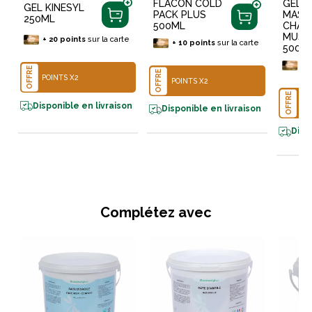
FLACON COLD
GEL D
GEL KINESYL
PACK PLUS
MASS
250ML
500ML
CHAU
MUSC
+
20
points
sur la carte
+
10
points
sur la carte
500M
+
1
OFFRE
OFFRE
POINTS X2
POINTS X2
OFFRE
PO
Disponible en livraison
Disponible en livraison
Disp
Complétez avec