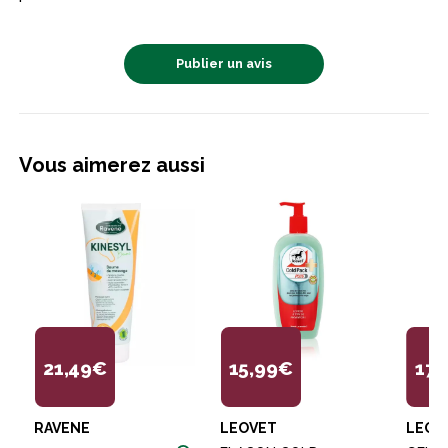
Publier un avis
Vous aimerez aussi
21,49€
15,99€
17,
RAVENE
LEOVET
LEOV