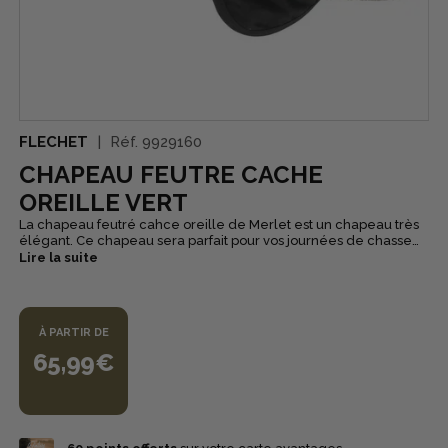
FLECHET
Réf.
9929160
CHAPEAU FEUTRE CACHE
OREILLE VERT
La chapeau feutré cahce oreille de Merlet est un chapeau très
élégant. Ce chapeau sera parfait pour vos journées de chasse
en plaine ou en forêt. Le cache oreille vous permettra de
Lire la suite
garder vos oreilles au chaud par temps froid.
À PARTIR DE
65,99€