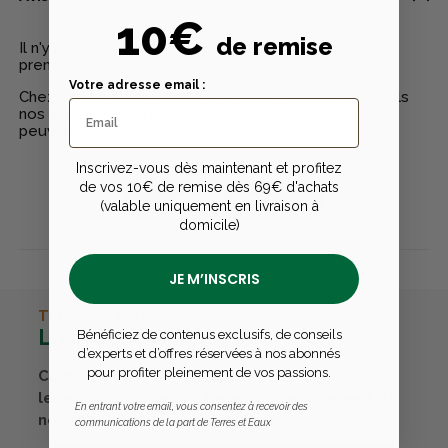
10€
de remise
Il n'y a pas encore d'avis pour ce produit - Soyez le
premier à rédiger un avis
Votre adresse email :
Chez Terres & Eaux, les avis sont 100% certifiés : seuls
nos clients ayant réellement acheté nos produits
peuvent laisser un avis
Inscrivez-vous dès maintenant et profitez
de vos 10€ de remise dès 69€ d'achats
Publier un avis
(valable uniquement en livraison à
domicile)
JE M’INSCRIS
TERRES & EAUX
La carte avantages
Bénéficiez de contenus exclusifs, de conseils
d’experts et d’offres réservées à nos abonnés
pour profiter pleinement de vos passions.
Cumulez des points passions et convertissez-
les en bons cadeaux. Bénéficiez également de
En entrant votre email, vous consentez à recevoir des
nombreux autres avantages.
communications de la part de Terres et Eaux