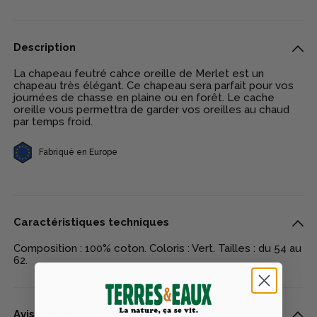
Description
La chapeau feutré cahce oreille de Merlet est un
chapeau très élégant. Ce chapeau sera parfait pour vos
journées de chasse en plaine ou en forêt. Le cache
oreille vous permettra de garder vos oreilles au chaud
par temps froid.
Fabriqué en Europe
Caractéristiques techniques
Composition : 100% coton. Coloris : Vert. Tailles : du 54 au
62.
Avis clients