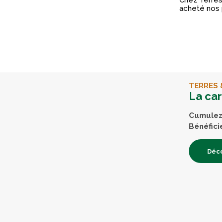
Chez Terres 
acheté nos 
TERRES 
La ca
Cumulez 
Bénéfici
Déco