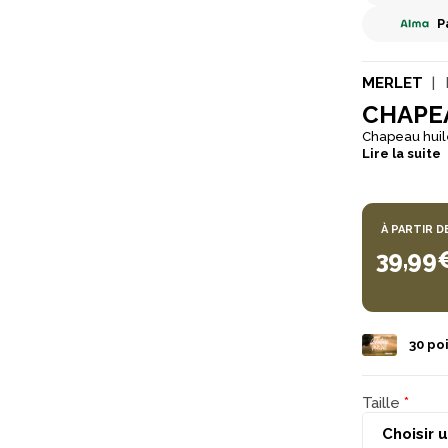
P
MERLET
CHAPEA
Chapeau huilé
Lire la suite
À PARTIR D
39,99
30
poi
Taille