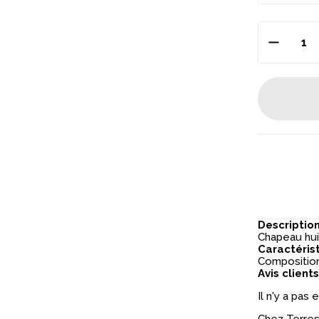
Descriptio
Chapeau huil
Caractéris
Composition 
Avis clients
Il n'y a pas