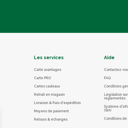
Les services
Aide
Carte avantages
Contactez-no
Carte PRO
FAQ
Cartes cadeaux
Conditions gé
Retrait en magasin
Législation sur
réglementés
Livraison & frais d'expédition
Système d’info
(SIA)
Moyens de paiement
Conditions de 
Retours & échanges