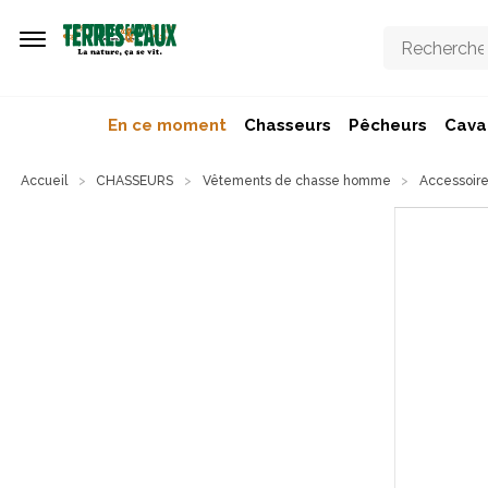
Aller au contenu principal
En ce moment
Chasseurs
Pêcheurs
Caval
Accueil
CHASSEURS
Vêtements de chasse homme
Accessoire