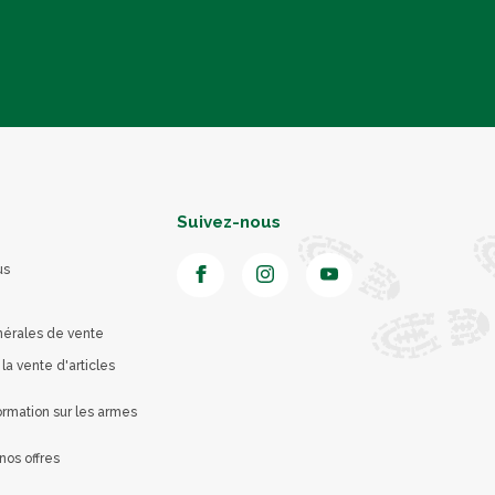
Suivez-nous
us
nérales de vente
 la vente d'articles
rmation sur les armes
nos offres