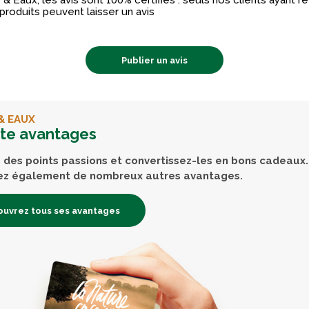
& Eaux, les avis sont 100% certifiés : seuls nos clients ayant 
produits peuvent laisser un avis
Publier un avis
& EAUX
rte avantages
des points passions et convertissez-les en bons cadeaux.
ez également de nombreux autres avantages.
uvrez tous ses avantages