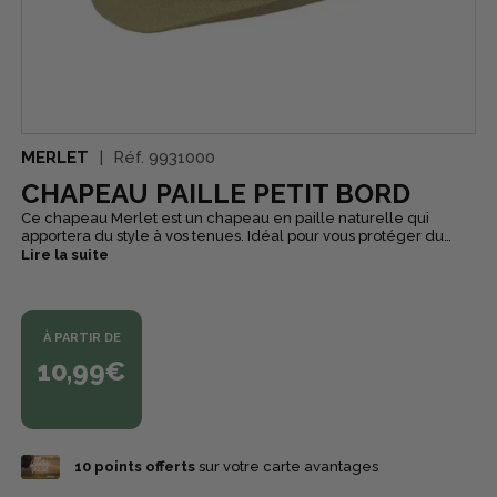
MERLET
Réf.
9931000
CHAPEAU PAILLE PETIT BORD
Ce chapeau Merlet est un chapeau en paille naturelle qui
apportera du style à vos tenues. Idéal pour vous protéger du
soleil, il ne tient pas chaud et est très agréable à porter. Ce
Lire la suite
chapeau de paille est réhaussé d'une bande de tissu noire. Il
possède des petits bords qui ne réduisent pas le champ de
vision, vous pourrez ainsi profiter de tout ce qui vous entoure,
sans restriction ! Ce couvre-chef est un indémodable, vous
À PARTIR DE
pourrez le porter aussi bien dans la vie quotidienne que pour
des événements en particulier car il s'accorde dans toutes les
10,99€
situations, surtout sur la période printemps-été.
10
points offerts
sur votre carte avantages