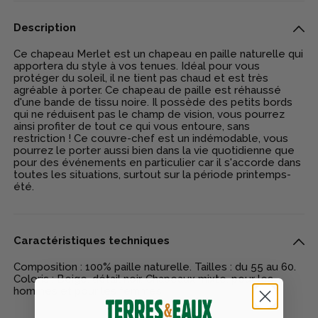
Description
Ce chapeau Merlet est un chapeau en paille naturelle qui
apportera du style à vos tenues. Idéal pour vous
protéger du soleil, il ne tient pas chaud et est très
agréable à porter. Ce chapeau de paille est réhaussé
d'une bande de tissu noire. Il possède des petits bords
qui ne réduisent pas le champ de vision, vous pourrez
ainsi profiter de tout ce qui vous entoure, sans
restriction ! Ce couvre-chef est un indémodable, vous
pourrez le porter aussi bien dans la vie quotidienne que
pour des événements en particulier car il s'accorde dans
toutes les situations, surtout sur la période printemps-
été.
Caractéristiques techniques
Composition : 100% paille naturelle. Tailles : du 55 au 60.
Coloris : Beige, détail noir. Chapeaux mixte, pour les
hommes et pour les femmes.