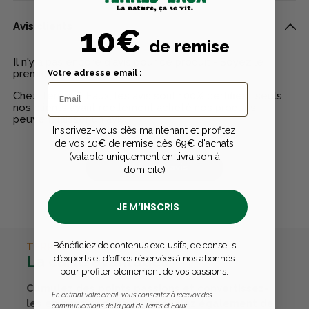
Avis clients
10€
de remise
Il n'y a pas encore d'avis pour ce produit - Soyez le
premier à rédiger un avis
Votre adresse email :
Chez Terres & Eaux, les avis sont 100% certifiés : seuls
nos clients ayant réellement acheté nos produits
peuvent laisser un avis
Inscrivez-vous dès maintenant et profitez
de vos 10€ de remise dès 69€ d'achats
(valable uniquement en livraison à
Publier un avis
domicile)
JE M’INSCRIS
Bénéficiez de contenus exclusifs, de conseils
TERRES & EAUX
La carte avantages
d’experts et d’offres réservées à nos abonnés
pour profiter pleinement de vos passions.
Cumulez des points passions et convertissez-
En entrant votre email, vous consentez à recevoir des
les en bons cadeaux. Bénéficiez également de
communications de la part de Terres et Eaux