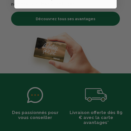
nombreux autres avantages.
Découvrez tous ses avantages
Des passionnés pour
Livraison offerte dès 89
vous conseiller
€ avec la carte
avantages*