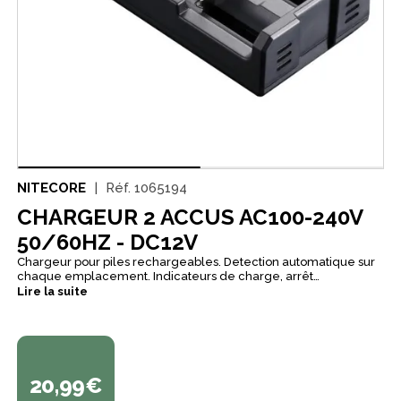
NITECORE
Réf.
1065194
CHARGEUR 2 ACCUS AC100-240V
50/60HZ - DC12V
Chargeur pour piles rechargeables. Detection automatique sur
chaque emplacement. Indicateurs de charge, arrêt
automatique en fin de charge.
Lire la suite
20,99€