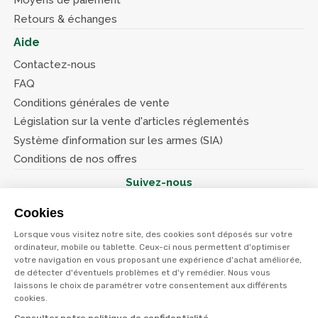
Moyens de paiement
Retours & échanges
Aide
Contactez-nous
FAQ
Conditions générales de vente
Législation sur la vente d'articles réglementés
Système d’information sur les armes (SIA)
Conditions de nos offres
Suivez-nous
Cookies
Lorsque vous visitez notre site, des cookies sont déposés sur votre
ordinateur, mobile ou tablette. Ceux-ci nous permettent d'optimiser
votre navigation en vous proposant une expérience d'achat améliorée,
© Terres et eaux 2026
de détecter d'éventuels problèmes et d'y remédier. Nous vous
Politique de confidentialité
Mentions légales
laissons le choix de paramétrer votre consentement aux différents
CGV
cookies.