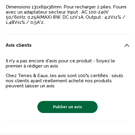
Dimensions 131x69x36mm. Pour recharger 2 piles. Fourni
avec un adaptateur secteur. Input : AC 100-240V
50/60Hz, 0,25A(MAX) 8W, DC 12V 1A. Output : 4,2V±1% /
1,48V±1% / 0,5A*2.
Avis clients
Il n'y a pas encore d'avis pour ce produit - Soyez le
premier à rédiger un avis
Chez Terres & Eaux, les avis sont 100% certifiés : seuls
nos clients ayant réellement acheté nos produits
peuvent laisser un avis
Publier un avis