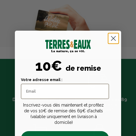
10€
de remise
Votre adresse email :
Des passionnés pour
Livraison offerte dès 89
vous conseiller
€ avec la carte
Inscrivez-vous dès maintenant et profitez
avantages*
de vos 10€ de remise dès 69€ d'achats
(valable uniquement en livraison à
domicile)