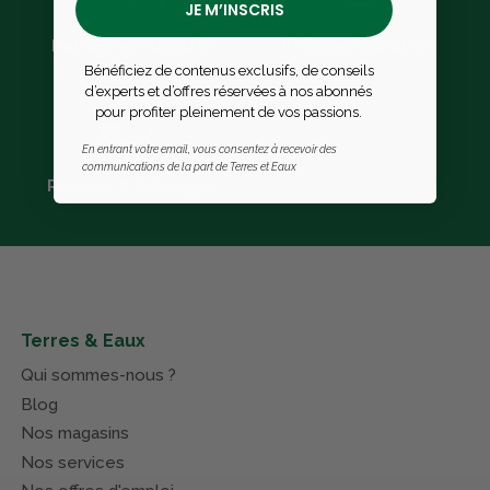
JE M’INSCRIS
Retrait en magasin
Paiement sécurisé
Bénéficiez de contenus exclusifs, de conseils
d’experts et d’offres réservées à nos abonnés
pour profiter pleinement de vos passions.
En entrant votre email, vous consentez à recevoir des
communications de la part de Terres et Eaux
Retours & échanges
Terres & Eaux
Qui sommes-nous ?
Blog
Nos magasins
Nos services