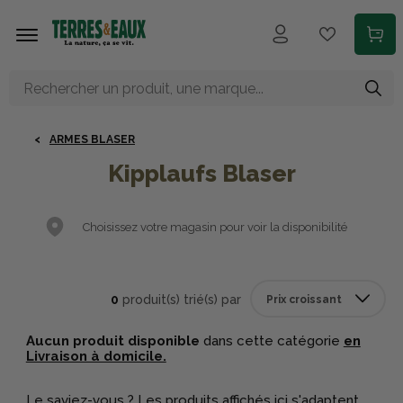
Aller au contenu principal
ARMES BLASER
Kipplaufs Blaser
Choisissez votre magasin pour voir la disponibilité
0
produit(s) trié(s) par
Aucun produit disponible
dans cette catégorie
en
Livraison à domicile.
Le saviez-vous ? Les produits affichés ici s'adaptent