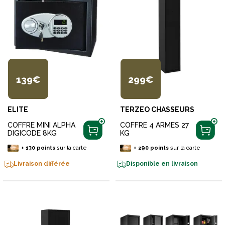
139€
299€
ELITE
TERZEO CHASSEURS
COFFRE MINI ALPHA
COFFRE 4 ARMES 27
DIGICODE 8KG
KG
+
130
points
sur la carte
+
290
points
sur la carte
Livraison différée
Disponible en livraison