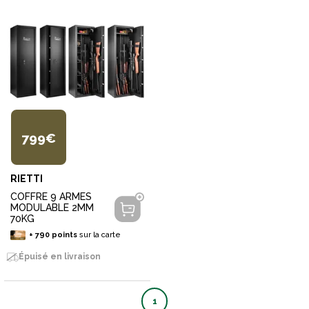
799€
RIETTI
COFFRE 9 ARMES
MODULABLE 2MM
70KG
+
790
points
sur la carte
Épuisé en livraison
1