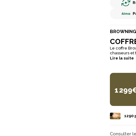
R
P
BROWNIN
COFFRE
Le coffre Bro
chasseurs et 
armes, il off
Lire la suite
encombrement maîtrisé. Ce modèle est équipé 
VdS, gage de 
d’une constru
1 299
1290
p
Consulter l