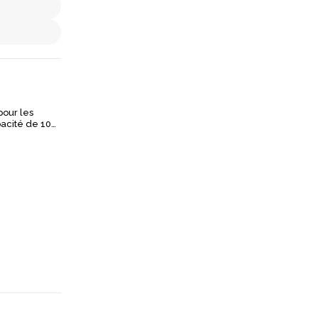
pour les
acité de 10
un
ntégrée et
1