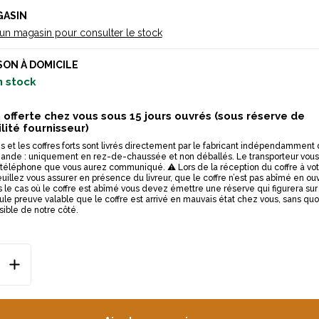
GASIN
 un magasin pour consulter le stock
SON À DOMICILE
n stock
n offerte chez vous sous 15 jours ouvrés (sous réserve de
lité fournisseur)
s et les coffres forts sont livrés directement par le fabricant indépendamment
nde : uniquement en rez-de-chaussée et non déballés. Le transporteur vous
e téléphone que vous aurez communiqué. ⚠ Lors de la réception du coffre à vo
uillez vous assurer en présence du livreur, que le coffre n’est pas abîmé en ouv
s le cas où le coffre est abîmé vous devez émettre une réserve qui figurera sur
seule preuve valable que le coffre est arrivé en mauvais état chez vous, sans qu
sible de notre côté.