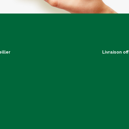
iller
Livraison of