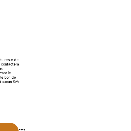
 du reste de
 contactera
tre
rant le
 le bon de
oi aucun SAV