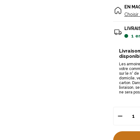
EN MA
Choisir
LIVRAI
1
e
Livraiso
disponibi
Les armoire
votre comma
sur le n° d
domicile, ve
carton. Dan
livraison, 
ne sera pos