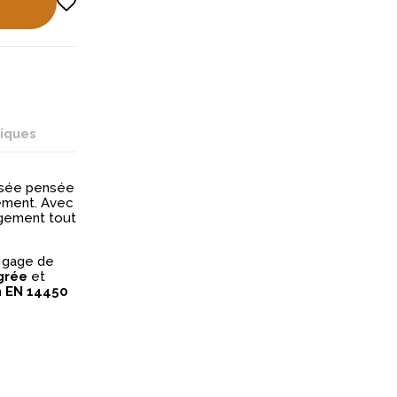
niques
isée pensée
pement. Avec
angement tout
, gage de
grée
et
n EN 14450