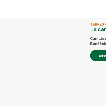
TERRES 
La ca
Cumulez 
Bénéfici
Déco