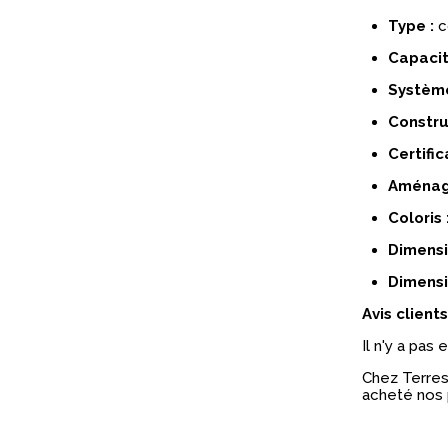
Type :
c
Capacit
Système
Constru
Certific
Aménag
Coloris 
Dimensio
Dimensio
Avis clients
Il n'y a pas
Chez Terres 
acheté nos 