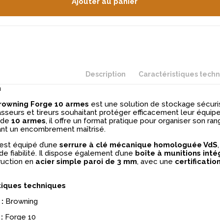
Ajouter au panier
Description
Caractéristiques tech
n
Browning Forge 10 armes
est une solution de stockage sécur
asseurs et tireurs souhaitant protéger efficacement leur équi
 de
10 armes
, il offre un format pratique pour organiser son r
nt un encombrement maîtrisé.
est équipé d’une
serrure à clé mécanique homologuée VdS
de fiabilité. Il dispose également d’une
boîte à munitions inté
ruction en
acier simple paroi de 3 mm
, avec une
certificatio
tiques techniques
:
Browning
:
Forge 10