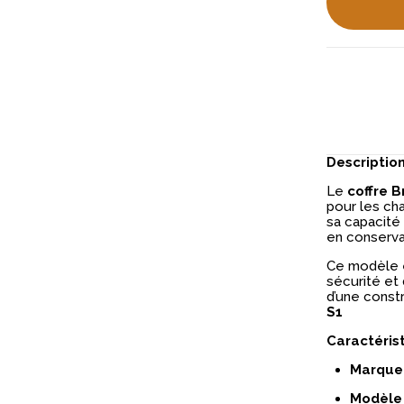
Descriptio
Le
coffre 
pour les ch
sa capacité
en conserva
Ce modèle 
sécurité et 
d’une const
S1
Caractéris
Marque 
Modèle 