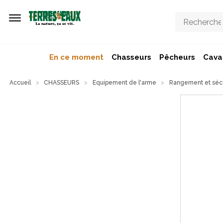
Aller au contenu principal
En ce moment
Chasseurs
Pêcheurs
Caval
Accueil
CHASSEURS
Equipement de l'arme
Rangement et sécu