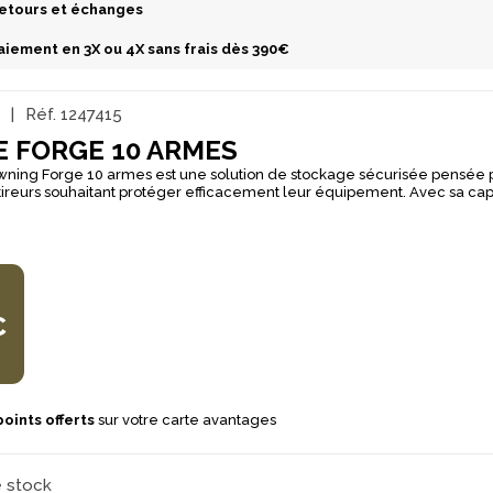
etours et échanges
aiement en 3X ou 4X sans frais dès 390€
G
Réf.
1247415
 FORGE 10 ARMES
wning Forge 10 armes est une solution de stockage sécurisée pensée 
tireurs souhaitant protéger efficacement leur équipement. Avec sa cap
re un format pratique pour organiser son rangement tout en conservant 
d’une serrure à clé mécanique homologuée
sécurité et de fiabilité. Il dispose également d’une boîte à munitions i
ction en acier simple paroi de 3 mm, avec une certification EN 14450 S
€
oints offerts
sur votre carte avantages
e stock