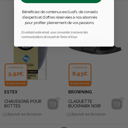
Bénéficiez de contenus exclusifs, de conseils
d’experts et d’offres réservées à nos abonnés
pour profiter pleinement de vos passions.
En entrant votre email, vous consentez à recevoir des
communications de la part de Terres et Eaux
À PARTIR DE
À PARTIR DE
5,92€
8,93€
BONNE AFFAIRE
BONNE AFFAIRE
ESTEX
BROWNING
CHAUSSONS POUR
CLAQUETTE
BOTTES
BUCKMARK NOIR
Épuisé en livraison
Épuisé en livraison