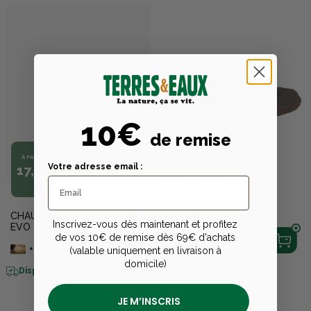
10€
de remise
À PARTIR DE
À PARTIR DE
Votre adresse email :
17,99€
49,99€
BROWNING
CHAUSSONS TRICO
Inscrivez-vous dès maintenant et profitez
EVO
de vos 10€ de remise dès 69€ d'achats
CHAUSSON HUDSON
+
10
points
sur la carte
(valable uniquement en livraison à
domicile)
+
40
points
sur la carte
Disponible en livraison
Disponible en livraison
JE M’INSCRIS