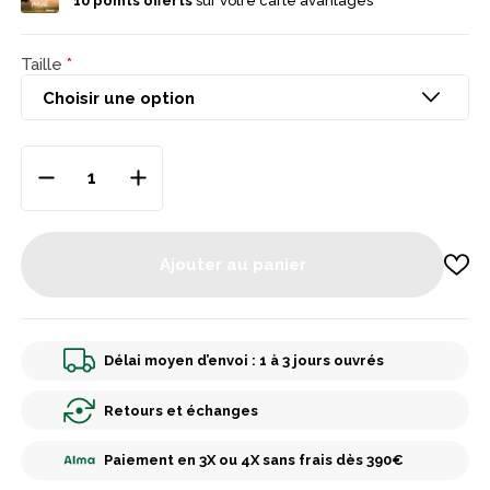
10
points offerts
sur votre carte avantages
coloris écossais avec laine blanche offrent un style classique et
chaleureux, idéal pour affronter l’hiver avec confort et
simplicité.
Taille
Ajouter au panier
Délai moyen d’envoi : 1 à 3 jours ouvrés
Retours et échanges
Paiement en 3X ou 4X sans frais dès 390€